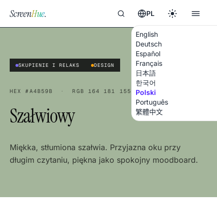
Screen
Hue
.
PL
English
Deutsch
Español
Français
SKUPIENIE I RELAKS
DESIGN
日本語
한국어
HEX
#A4B59B
·
RGB
164 181 155
Polski
Português
Szałwiowy
繁體中文
Miękka, stłumiona szałwia. Przyjazna oku przy
długim czytaniu, piękna jako spokojny moodboard.