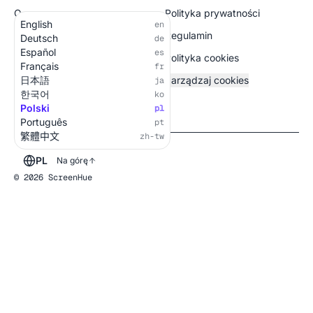
O nas
Polityka prywatności
English
en
Wszystkie ekrany
Regulamin
Deutsch
de
Español
es
Polityka cookies
Français
fr
日本語
Zarządzaj cookies
ja
한국어
ko
Polski
pl
Português
pt
繁體中文
zh-tw
PL
Na górę
© 2026 ScreenHue