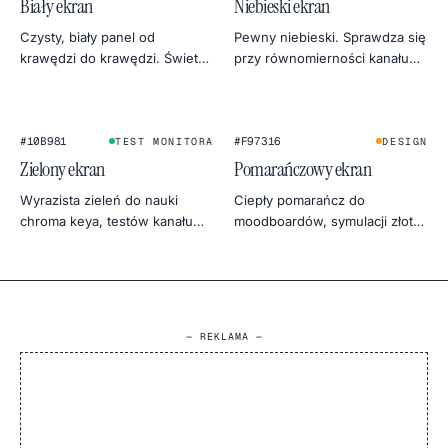
Biały ekran
Niebieski ekran
Czysty, biały panel od
Pewny niebieski. Sprawdza się
krawędzi do krawędzi. Świetny
przy równomierności kanału
jako światło do rozmów wideo,
niebieskiego, alternatywach
softbox do zdjęć, tło
dla chroma keya i chłodnej,
produktowe i test
niebiańskiej fotografii.
jednorodności monitora.
#10B981
#F97316
TEST MONITORA
DESIGN
Zielony ekran
Pomarańczowy ekran
Wyrazista zieleń do nauki
Ciepły pomarańcz do
chroma keya, testów kanału
moodboardów, symulacji złotej
zielonego monitora albo
godziny i przyjaznych testów
botanicznego klimatu w
ciepła monitora.
fotografii produktowej.
— REKLAMA —