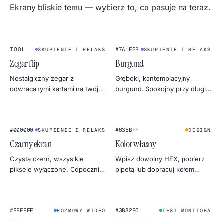
Ekrany bliskie temu — wybierz to, co pasuje na teraz.
1
2
:
4
5
★
FLIP CLOCK
TOOL
#7A1F2B
SKUPIENIE I RELAKS
SKUPIENIE I RELAKS
Zegar flip
Burgund
Nostalgiczny zegar z
Głęboki, kontemplacyjny
odwracanymi kartami na twój
burgund. Spokojny przy długim
drugi monitor. Cichy, pełny
skupieniu, bogaty przy
ekran i dziwnie
budowaniu nastroju w
satysfakcjonujący — idealny do
designie.
★
★
deep work lub timera snu.
#000000
#635BFF
SKUPIENIE I RELAKS
DESIGN
Czarny ekran
Kolor własny
Czysta czerń, wszystkie
Wpisz dowolny HEX, pobierz
piksele wyłączone. Odpocznij
pipetą lub dopracuj kołem
dla oczu, ukryj drugi monitor,
barw. Eksport do 4K, 2K lub
oszczędź trochę OLED-a lub
1080p prosto do PNG.
znajdź przebicia podświetlenia.
★
#FFFFFF
#3B82F6
ROZMOWY WIDEO
TEST MONITORA