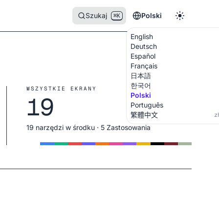
Szukaj
Polski
⌘K
English
Deutsch
Español
Français
日本語
한국어
WSZYSTKIE EKRANY
Polski
19
Português
繁體中文
z
19 narzędzi w środku · 5 Zastosowania