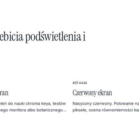
bicia podświetlenia i
#EF4444
kran
Czerwony ekran
eleń do nauki chroma keya, testów
Nasycony czerwony. Polowanie n
nego monitora albo botanicznego
piksele, ocena równomierności ka
tografii produktowej.
czerwonego albo ciepłe, mocne tł