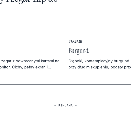
:
4
5
★
#7A1F2B
FLIP CLOCK
Burgund
 zegar z odwracanymi kartami na
Głęboki, kontemplacyjny burgund.
nitor. Cichy, pełny ekran i
przy długim skupieniu, bogaty pr
sfakcjonujący — idealny do deep
nastroju w designie.
era snu.
— REKLAMA —