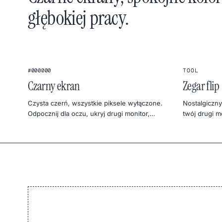
głębokiej pracy.
1
2
★
#000000
TOOL
Czarny ekran
Zegar flip
Czysta czerń, wszystkie piksele wyłączone.
Nostalgiczny
Odpocznij dla oczu, ukryj drugi monitor,
twój drugi mo
oszczędź trochę OLED-a lub znajdź przebicia
dziwnie saty
podświetlenia.
work lub tim