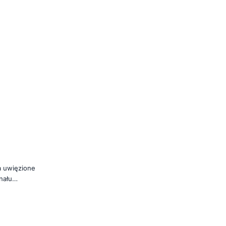
a uwięzione
nału
o.