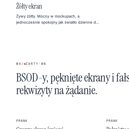
Żółty ekran
Żywy żółty. Mocny w mockupach, a
jednocześnie spokojny jak światło dzienne do
fotek produktowych.
04
/
ŻARTY
·
06
BSOD-y, pęknięte ekrany i fał
rekwizyty na żądanie.
PRANK
PRANK