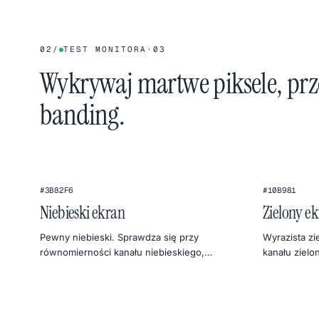
02
/
TEST MONITORA
·
03
Wykrywaj martwe piksele, prze
banding.
#3B82F6
#10B981
Niebieski ekran
Zielony e
Pewny niebieski. Sprawdza się przy
Wyrazista zi
równomierności kanału niebieskiego,
kanału zielo
alternatywach dla chroma keya i chłodnej,
klimatu w fo
niebiańskiej fotografii.