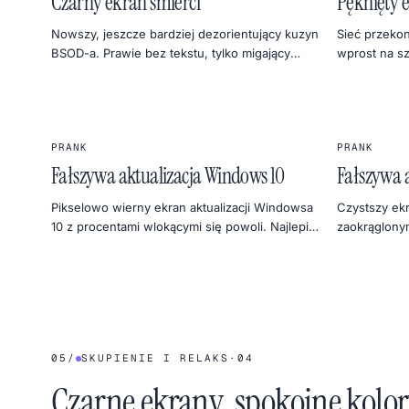
Czarny ekran śmierci
Pęknięty 
Nowszy, jeszcze bardziej dezorientujący kuzyn
Sieć przeko
BSOD-a. Prawie bez tekstu, tylko migający
wprost na sz
kursor — idealny na krótką, niepokojącą ciszę.
kompozycji 
złośliwego pr
PRANK
PRANK
Fałszywa aktualizacja Windows 10
Fałszywa a
Pikselowo wierny ekran aktualizacji Windowsa
Czystszy ekr
10 z procentami wlokącymi się powoli. Najlepiej
zaokrąglony
włączyć przed przerwą na kawę.
procenty, ty
05
/
SKUPIENIE I RELAKS
·
04
Czarne ekrany, spokojne kolory