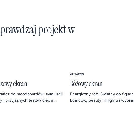
sprawdzaj projekt w
#EC4899
zowy ekran
Różowy ekran
rańcz do moodboardów, symulacji
Energiczny róż. Świetny do figlar
ny i przyjaznych testów ciepła
boardów, beauty fill lightu i wybija
social previews.