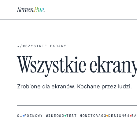
Screen
Hue
.
★
/
WSZYSTKIE EKRANY
Wszystkie ekran
Zrobione dla ekranów. Kochane przez ludzi.
01
ROZMOWY WIDEO
02
TEST MONITORA
03
DESIGN
04
ŻA