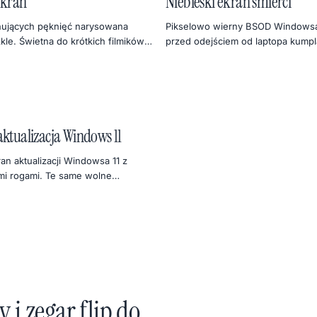
ekran
Niebieski ekran śmierci
nujących pęknięć narysowana
Pikselowo wierny BSOD Windowsa
kle. Świetna do krótkich filmików,
przed odejściem od laptopa kumpla
fotograficznych albo wyjątkowo
gdziekolwiek kończy żart — ale o 
ima aprilis.
wiedzieć.
ktualizacja Windows 11
an aktualizacji Windowsa 11 z
mi rogami. Te same wolne
lko panika nowocześniejsza.
 i zegar flip do