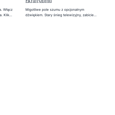
Ekran szumu
. Włącz
Migotliwe pole szumu z opcjonalnym
. Klik
dźwiękiem. Stary śnieg telewizyjny, zabicie
tym nie musi
ciszy na planie albo najbardziej retro psikus.