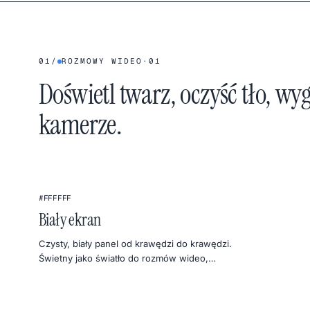
01
/
ROZMOWY WIDEO
·
01
Doświetl twarz, oczyść tło, wy
kamerze.
★
#FFFFFF
Biały ekran
Czysty, biały panel od krawędzi do krawędzi.
Świetny jako światło do rozmów wideo,
softbox do zdjęć, tło produktowe i test
jednorodności monitora.