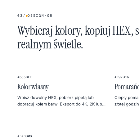
03
/
DESIGN
·
05
Wybieraj kolory, kopiuj HEX, 
realnym świetle.
★
#635BFF
#F97316
Kolor własny
Pomarańc
Wpisz dowolny HEX, pobierz pipetą lub
Ciepły poma
dopracuj kołem barw. Eksport do 4K, 2K lub
złotej godzi
1080p prosto do PNG.
monitora.
#EAB308