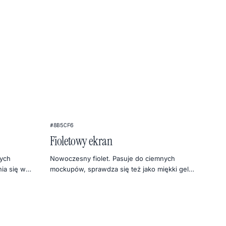
#8B5CF6
Fioletowy ekran
nych
Nowoczesny fiolet. Pasuje do ciemnych
nia się w
mockupów, sprawdza się też jako miękki gel
do portretów.