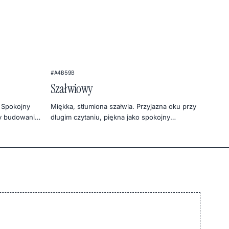
#A4B59B
Szałwiowy
 Spokojny
Miękka, stłumiona szałwia. Przyjazna oku przy
zy budowaniu
długim czytaniu, piękna jako spokojny
moodboard.