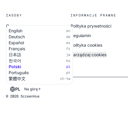
ZASOBY
INFORMACJE PRAWNE
O nas
Polityka prywatności
English
en
Wszystkie ekrany
Regulamin
Deutsch
de
Español
es
Polityka cookies
Français
fr
日本語
Zarządzaj cookies
ja
한국어
ko
Polski
pl
Português
pt
繁體中文
zh-tw
PL
Na górę
© 2026 ScreenHue