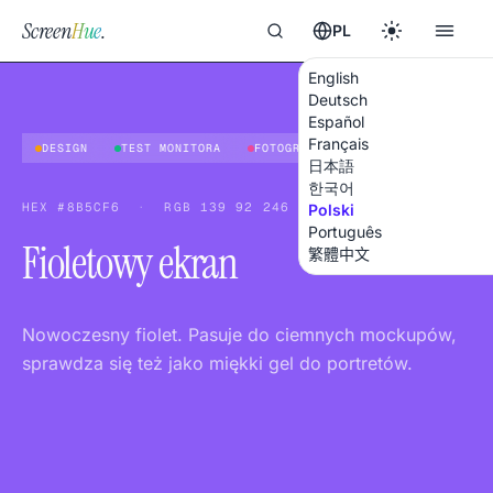
Screen
Hue
.
PL
English
Deutsch
Español
Français
DESIGN
TEST MONITORA
FOTOGRAFIA
日本語
한국어
HEX
#8B5CF6
·
RGB
139 92 246
Polski
Português
Fioletowy ekran
繁體中文
Nowoczesny fiolet. Pasuje do ciemnych mockupów,
sprawdza się też jako miękki gel do portretów.