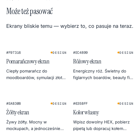
Może też pasować
Ekrany bliskie temu — wybierz to, co pasuje na teraz.
#F97316
#EC4899
DESIGN
DESIGN
Pomarańczowy ekran
Różowy ekran
Ciepły pomarańcz do
Energiczny róż. Świetny do
moodboardów, symulacji złotej
figlarnych boardów, beauty fill
godziny i przyjaznych testów
lightu i wybijania się w social
ciepła monitora.
previews.
★
#EAB308
#635BFF
DESIGN
DESIGN
Żółty ekran
Kolor własny
Żywy żółty. Mocny w
Wpisz dowolny HEX, pobierz
mockupach, a jednocześnie
pipetą lub dopracuj kołem
spokojny jak światło dzienne
barw. Eksport do 4K, 2K lub