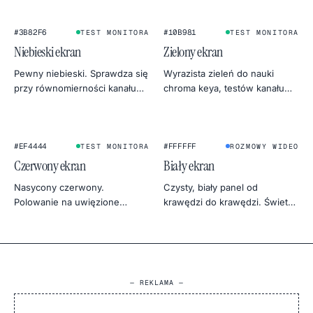
do fotek produktowych.
1080p prosto do PNG.
#3B82F6
#10B981
TEST MONITORA
TEST MONITORA
Niebieski ekran
Zielony ekran
Pewny niebieski. Sprawdza się
Wyrazista zieleń do nauki
przy równomierności kanału
chroma keya, testów kanału
niebieskiego, alternatywach
zielonego monitora albo
dla chroma keya i chłodnej,
botanicznego klimatu w
niebiańskiej fotografii.
fotografii produktowej.
★
#EF4444
#FFFFFF
TEST MONITORA
ROZMOWY WIDEO
Czerwony ekran
Biały ekran
Nasycony czerwony.
Czysty, biały panel od
Polowanie na uwięzione
krawędzi do krawędzi. Świetny
piksele, ocena równomierności
jako światło do rozmów wideo,
kanału czerwonego albo
softbox do zdjęć, tło
ciepłe, mocne tło.
produktowe i test
jednorodności monitora.
— REKLAMA —