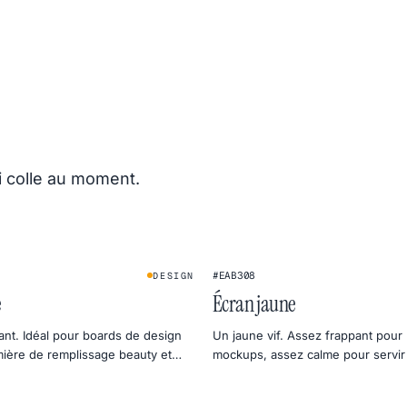
i colle au moment.
#EAB308
DESIGN
e
Écran jaune
ant. Idéal pour boards de design
Un jaune vif. Assez frappant pour 
mière de remplissage beauty et
mockups, assez calme pour servir 
 sortent du lot.
de jour en photo produit.