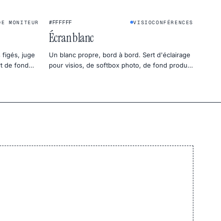
★
#FFFFFF
DE MONITEUR
VISIOCONFÉRENCES
Écran blanc
 figés, juge
Un blanc propre, bord à bord. Sert d'éclairage
rt de fond
pour visios, de softbox photo, de fond produit
ou de test d'uniformité pour ton moniteur.