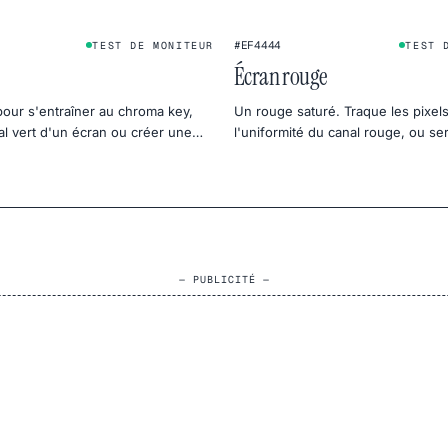
#EF4444
TEST DE MONITEUR
TEST 
Écran rouge
pour s'entraîner au chroma key,
Un rouge saturé. Traque les pixels
nal vert d'un écran ou créer une
l'uniformité du canal rouge, ou se
anique en photo produit.
chaud et dramatique.
— PUBLICITÉ —