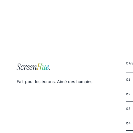
Screen
Hue
.
CA
01
Fait pour les écrans. Aimé des humains.
02
03
04