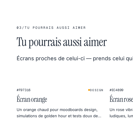
03
/
TU POURRAIS AUSSI AIMER
Tu pourrais aussi aimer
Écrans proches de celui-ci — prends celui qu
#F97316
#EC4899
DESIGN
Écran orange
Écran ros
Un orange chaud pour moodboards design,
Un rose vibr
simulations de golden hour et tests doux de
ludiques, lu
chaleur d'écran.
previews qui