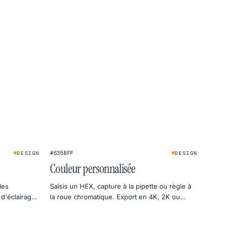
★
#635BFF
DESIGN
DESIGN
Couleur personnalisée
les
Saisis un HEX, capture à la pipette ou règle à
d'éclairage
la roue chromatique. Export en 4K, 2K ou
1080p directement en PNG.