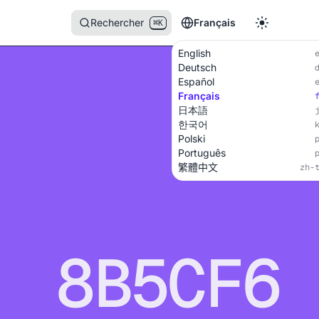
Rechercher
Français
⌘K
English
Deutsch
Español
Français
日本語
한국어
Polski
Português
繁體中文
zh-
8B5CF6