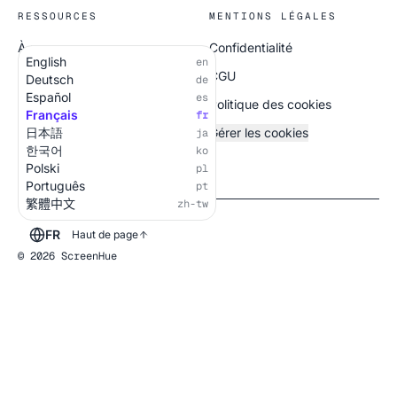
RESSOURCES
MENTIONS LÉGALES
À propos
Confidentialité
English
en
Tous les écrans
CGU
Deutsch
de
Español
es
Politique des cookies
Français
fr
日本語
Gérer les cookies
ja
한국어
ko
Polski
pl
Português
pt
繁體中文
zh-tw
FR
Haut de page
© 2026 ScreenHue