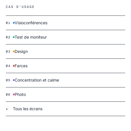
CAS D'USAGE
Visioconférences
01
Test de moniteur
02
Design
03
Farces
04
Concentration et calme
05
Photo
06
Tous les écrans
★