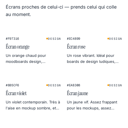
Écrans proches de celui-ci — prends celui qui colle
au moment.
#F97316
#EC4899
DESIGN
DESIGN
Écran orange
Écran rose
Un orange chaud pour
Un rose vibrant. Idéal pour
moodboards design,
boards de design ludiques,
simulations de golden hour et
lumière de remplissage beauty
tests doux de chaleur d'écran.
et previews qui sortent du lot.
#8B5CF6
#EAB308
DESIGN
DESIGN
Écran violet
Écran jaune
Un violet contemporain. Très à
Un jaune vif. Assez frappant
l'aise en mockup sombre, et
pour les mockups, assez
sert aussi de gel doux pour le
calme pour servir d'éclairage
portrait.
de jour en photo produit.