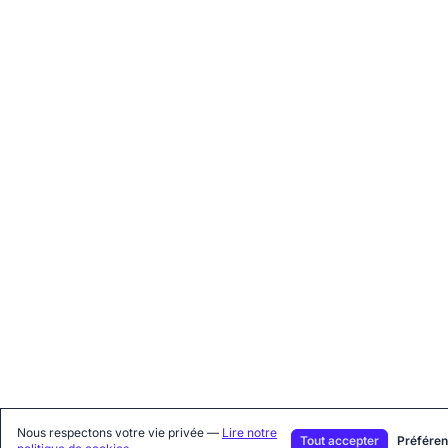
Nous respectons votre vie privée
—
Lire notre
Tout accepter
Préfére