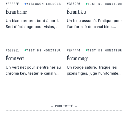
★
#FFFFFF
#3B82F6
VISIOCONFÉRENCES
TEST DE MONITEUR
Écran blanc
Écran bleu
Un blanc propre, bord à bord.
Un bleu assumé. Pratique pour
Sert d'éclairage pour visios, de
l'uniformité du canal bleu,
softbox photo, de fond produit
alternative classique au
ou de test d'uniformité pour
chroma key et photo
ton moniteur.
d'ambiance ciel frais.
#10B981
#EF4444
TEST DE MONITEUR
TEST DE MONITEUR
Écran vert
Écran rouge
Un vert net pour s'entraîner au
Un rouge saturé. Traque les
chroma key, tester le canal vert
pixels figés, juge l'uniformité
d'un écran ou créer une
du canal rouge, ou sert de
ambiance botanique en photo
fond chaud et dramatique.
produit.
— PUBLICITÉ —