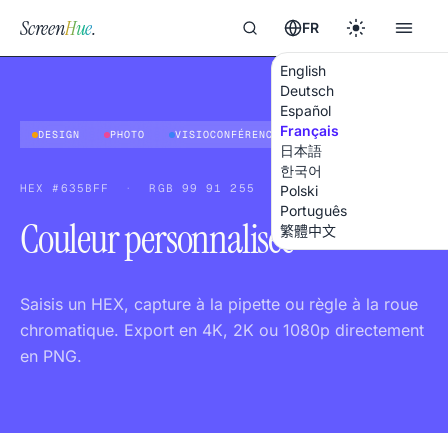
Screen
Hue
.
FR
English
Deutsch
Español
Français
DESIGN
PHOTO
VISIOCONFÉRENCES
日本語
한국어
HEX
#635BFF
·
RGB
99 91 255
Polski
Português
Couleur personnalisée
繁體中文
Saisis un HEX, capture à la pipette ou règle à la roue
chromatique. Export en 4K, 2K ou 1080p directement
en PNG.