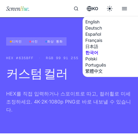
Screen
Hue
.
KO
English
Deutsch
Español
Français
디자인
사진
화상 통화
日本語
한국어
HEX
#635BFF
·
RGB
99 91 255
Polski
Português
커스텀 컬러
繁體中文
HEX를 직접 입력하거나 스포이트로 따고, 컬러휠로 미세
조정하세요. 4K·2K·1080p PNG로 바로 내보낼 수 있습니
다.