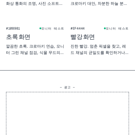
화상 통화의 조명, 사진 소프트박
크로마키 대안, 차분한 하늘 분위
스, 제품 촬영 배경, 모니터 균일
기의 촬영에 어울립니다.
도 테스트로 쓸 수 있습니다.
#10B981
#EF4444
모니터 테스트
모니터 테스트
초록 화면
빨강 화면
깔끔한 초록. 크로마키 연습, 모니
진한 빨강. 멈춘 픽셀을 찾고, 레
터 그린 채널 점검, 식물 무드의
드 채널의 균일도를 확인하거나,
제품 촬영에 좋습니다.
따뜻하고 강렬한 배경으로 사용하
세요.
— 광고 —