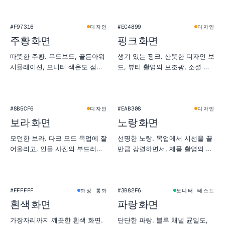
#F97316
#EC4899
디자인
디자인
주황 화면
핑크 화면
따뜻한 주황. 무드보드, 골든아워
생기 있는 핑크. 산뜻한 디자인 보
시뮬레이션, 모니터 색온도 점검
드, 뷰티 촬영의 보조광, 소셜 미
에 잘 어울립니다.
리보기에서 눈에 띄게 만들 때 좋
아요.
#8B5CF6
#EAB308
디자인
디자인
보라 화면
노랑 화면
모던한 보라. 다크 모드 목업에 잘
선명한 노랑. 목업에서 시선을 끌
어울리고, 인물 사진의 부드러운
만큼 강렬하면서, 제품 촬영의 자
젤 조명 대용으로도 좋아요.
연광 대용으로도 잘 어울립니다.
★
#FFFFFF
#3B82F6
화상 통화
모니터 테스트
흰색 화면
파랑 화면
가장자리까지 깨끗한 흰색 화면.
단단한 파랑. 블루 채널 균일도,