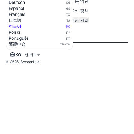
전체 화면
이용 약관
Deutsch
de
Español
es
쿠키 정책
Français
fr
日本語
쿠키 관리
ja
한국어
ko
Polski
pl
Português
pt
繁體中文
zh-tw
KO
맨 위로
© 2026 ScreenHue