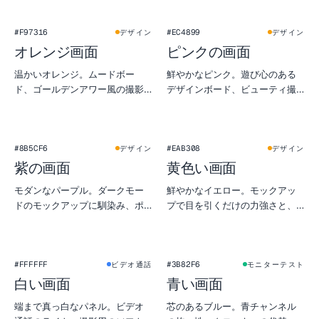
#F97316
#EC4899
デザイン
デザイン
オレンジ画面
ピンクの画面
温かいオレンジ。ムードボー
鮮やかなピンク。遊び心のある
ド、ゴールデンアワー風の撮影
デザインボード、ビューティ撮
シミュレーション、モニターの
影のフィルライト、SNSのプレ
暖色テストに。
ビューで目を引きたいときに。
#8B5CF6
#EAB308
デザイン
デザイン
紫の画面
黄色い画面
モダンなパープル。ダークモー
鮮やかなイエロー。モックアッ
ドのモックアップに馴染み、ポ
プで目を引くだけの力強さと、
ートレートの柔らかなジェル光
物撮りの代替日光になる落ち着
としても。
きを両立。
★
#FFFFFF
#3B82F6
ビデオ通話
モニターテスト
白い画面
青い画面
端まで真っ白なパネル。ビデオ
芯のあるブルー。青チャンネル