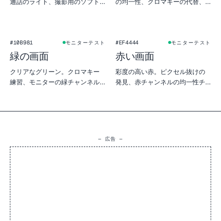
通話のライト、撮影用のソフト
の均一性、クロマキーの代替、
ボックス、物撮りの背景、モニ
空の質感の撮影にも。
ターの均一性チェックに。
#10B981
#EF4444
モニターテスト
モニターテスト
緑の画面
赤い画面
クリアなグリーン。クロマキー
彩度の高い赤。ピクセル抜けの
練習、モニターの緑チャンネル
発見、赤チャンネルの均一性チ
確認、ボタニカルな雰囲気の物
ェック、温かみのある印象的な
撮りに。
背景として。
— 広告 —