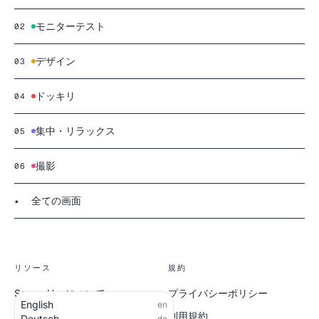
モニターテスト
02
デザイン
03
ドッキリ
04
集中・リラックス
05
撮影
06
全ての画面
★
リソース
規約
ScreenHueについて
プライバシーポリシー
English
en
全ての画面
利用規約
Deutsch