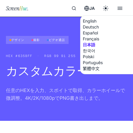
Screen
Hue
.
JA
English
Deutsch
Español
Français
デザイン
撮影
ビデオ通話
日本語
한국어
HEX
#635BFF
·
RGB
99 91 255
Polski
Português
カスタムカラー
繁體中文
任意のHEXを入力、スポイトで取得、カラーホイールで
微調整。4K/2K/1080pでPNG書き出しまで。