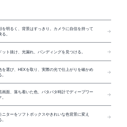
顔を明るく、背景はすっきり。カメラに自信を持って
→
映る。
→
ドット抜け、光漏れ、バンディングを見つける。
色を選び、HEXを取り、実際の光で仕上がりを確かめ
→
る。
黒画面、落ち着いた色、パタパタ時計でディープワー
→
ク。
モニターをソフトボックスやきれいな色背景に変え
→
る。