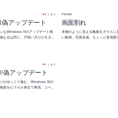
PRANK
ドッキリ
ws 11 偽アップデート
画面割れ
なWindows 11のアップデート画
本物のように見える亀裂をガラスに
進む点は同じ、戸惑い方だけモダン
い動画、写真合成、ちょっと意地悪
フールに。
ドッキリ
ws 10 偽アップデート
がゆっくり進む、Windows 10の
画面をピクセル単位で再現。コーヒ
前の設置がおすすめ。