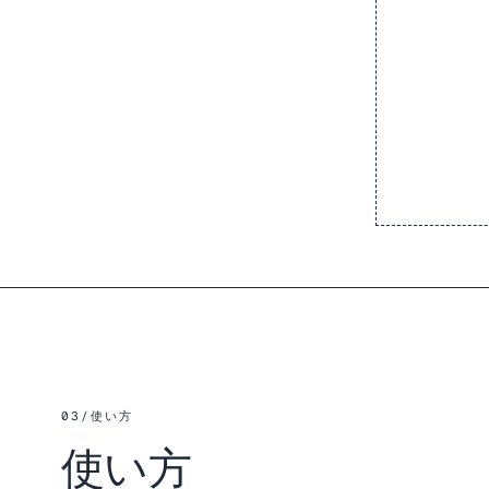
03
/
使い方
使い方