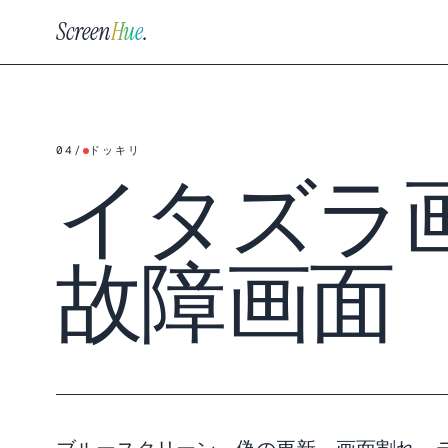
Screen
Hue
.
04
/
ドッキリ
イタズラ
故障画面