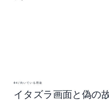
04
/
向いている用途
イタズラ画面と偽の