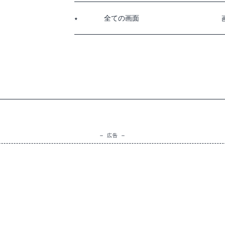
全ての画面
★
— 広告 —