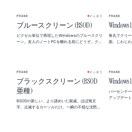
PRANK
PRANK
ドッキリ
ブルースクリーン (BSOD)
Windo
ピクセル単位で再現したWindowsのブルースクリ
角丸でクリーン
ーン。友人のノートPCを離れる前にどうぞ。クリ
面。じわじわ
ックで抜けられるのは黙っておいて。
に。
PRANK
PRANK
ドッキリ
ブラックスクリーン (BSOD
Windo
亜種)
パーセンテージ
アップデート
BSODの新しい、より謎めいた親戚。ほぼ無文
ーブレイク直
字、点滅するカーソルだけ。一瞬の不穏な沈黙に
ぴったり。