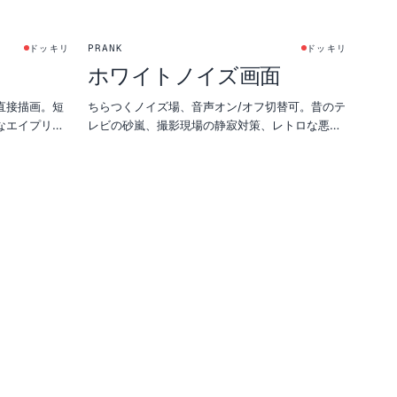
PRANK
ドッキリ
ドッキリ
ホワイトノイズ画面
直接描画。短
ちらつくノイズ場、音声オン/オフ切替可。昔のテ
なエイプリル
レビの砂嵐、撮影現場の静寂対策、レトロな悪戯
にぴったり。