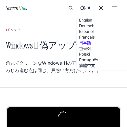
Screen
Hue
.
JA
English
Deutsch
ドッキリ
Español
Français
Windows 11 偽アップデート
日本語
한국어
Polski
Português
角丸でクリーンなWindows 11のアップデート画面。じ
繁體中文
わじわ進む点は同じ、戸惑い方だけモダンに。