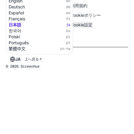
English
en
全ての画面
利用規約
Deutsch
de
Español
es
Cookieポリシー
Français
fr
日本語
Cookie設定
ja
한국어
ko
Polski
pl
Português
pt
繁體中文
zh-tw
JA
上へ戻る
© 2026 ScreenHue