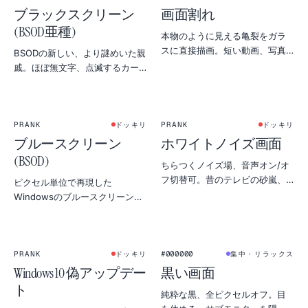
ブラックスクリーン
画面割れ
(BSOD亜種)
本物のように見える亀裂をガラ
スに直接描画。短い動画、写真
BSODの新しい、より謎めいた親
合成、ちょっと意地悪なエイプ
戚。ほぼ無文字、点滅するカー
リルフールに。
ソルだけ。一瞬の不穏な沈黙に
ぴったり。
PRANK
PRANK
ドッキリ
ドッキリ
ブルースクリーン
ホワイトノイズ画面
(BSOD)
ちらつくノイズ場、音声オン/オ
フ切替可。昔のテレビの砂嵐、
ピクセル単位で再現した
撮影現場の静寂対策、レトロな
Windowsのブルースクリーン。
悪戯にぴったり。
友人のノートPCを離れる前にど
うぞ。クリックで抜けられるの
は黙っておいて。
★
PRANK
#000000
ドッキリ
集中・リラックス
Windows 10 偽アップデー
黒い画面
ト
純粋な黒、全ピクセルオフ。目