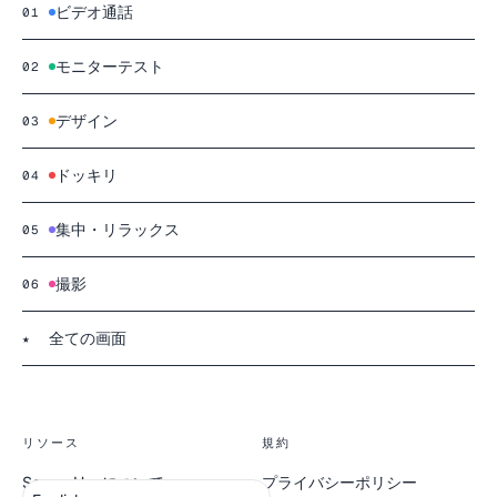
ビデオ通話
01
モニターテスト
02
デザイン
03
ドッキリ
04
集中・リラックス
05
撮影
06
全ての画面
★
リソース
規約
ScreenHueについて
プライバシーポリシー