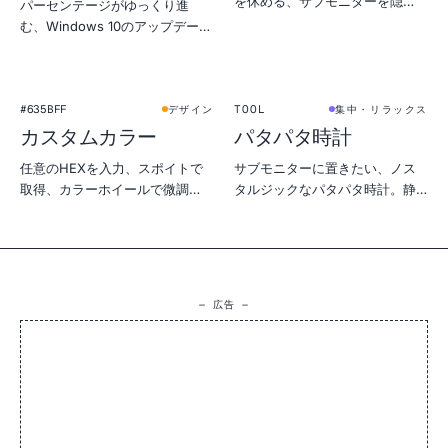
を休める、サブモニターを隠
パーセンテージがゆっくり進
す、OLEDの省電力、光漏れチェ
む、Windows 10のアップデート
ックに。
画面をピクセル単位で再現。コ
ーヒーブレイク直前の設置がお
すすめ。
1
2
:
4
5
★
★
FLIP CLOCK
#635BFF
TOOL
デザイン
集中・リラックス
カスタムカラー
パタパタ時計
任意のHEXを入力、スポイトで
サブモニターに置きたい、ノス
取得、カラーホイールで微調
タルジックなパタパタ時計。静
整。4K/2K/1080pでPNG書き出
かで全画面、見ていて妙に心地
しまで。
よい——深い集中や就寝タイマ
ーに。
— 広告 —