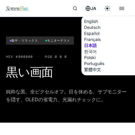
Screen
Hue
.
JA
English
Deutsch
Español
Français
集中・リラックス
モニターテスト
日本語
한국어
HEX
#000000
·
RGB
0 0 0
Polski
Português
黒い画面
繁體中文
純粋な黒、全ピクセルオフ。目を休める、サブモニター
を隠す、OLEDの省電力、光漏れチェックに。