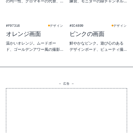
の均一性、クロマキーの代替、
練習、モニターの緑チャンネル
空の質感の撮影にも。
確認、ボタニカルな雰囲気の物
撮りに。
#F97316
#EC4899
デザイン
デザイン
オレンジ画面
ピンクの画面
温かいオレンジ。ムードボー
鮮やかなピンク。遊び心のある
ド、ゴールデンアワー風の撮影
デザインボード、ビューティ撮
シミュレーション、モニターの
影のフィルライト、SNSのプレ
暖色テストに。
ビューで目を引きたいときに。
— 広告 —