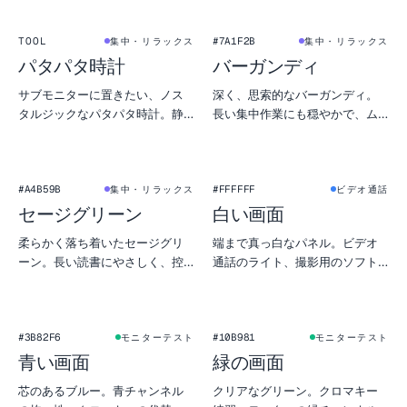
1
2
:
4
5
★
FLIP CLOCK
TOOL
#7A1F2B
集中・リラックス
集中・リラックス
パタパタ時計
バーガンディ
サブモニターに置きたい、ノス
深く、思索的なバーガンディ。
タルジックなパタパタ時計。静
長い集中作業にも穏やかで、ム
かで全画面、見ていて妙に心地
ードのあるデザインにも力強
よい——深い集中や就寝タイマ
い。
ーに。
★
#A4B59B
#FFFFFF
集中・リラックス
ビデオ通話
セージグリーン
白い画面
柔らかく落ち着いたセージグリ
端まで真っ白なパネル。ビデオ
ーン。長い読書にやさしく、控
通話のライト、撮影用のソフト
えめなムードボードとして美し
ボックス、物撮りの背景、モニ
い。
ターの均一性チェックに。
#3B82F6
#10B981
モニターテスト
モニターテスト
青い画面
緑の画面
芯のあるブルー。青チャンネル
クリアなグリーン。クロマキー