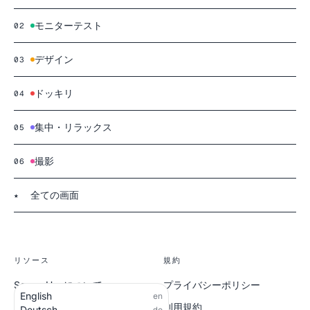
モニターテスト
02
デザイン
03
ドッキリ
04
集中・リラックス
05
撮影
06
全ての画面
★
リソース
規約
ScreenHueについて
プライバシーポリシー
English
en
全ての画面
利用規約
Deutsch