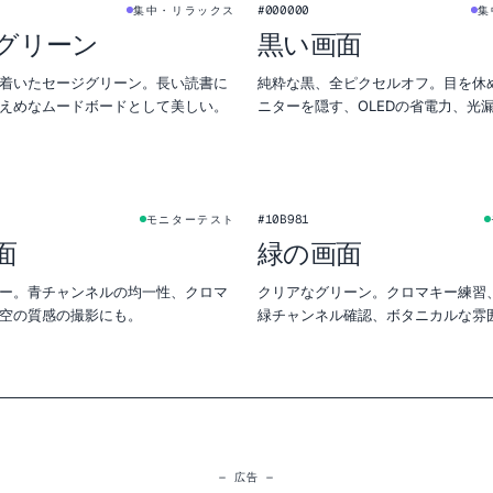
#000000
集中・リラックス
集
グリーン
黒い画面
着いたセージグリーン。長い読書に
純粋な黒、全ピクセルオフ。目を休
えめなムードボードとして美しい。
ニターを隠す、OLEDの省電力、光
に。
#10B981
モニターテスト
面
緑の画面
ー。青チャンネルの均一性、クロマ
クリアなグリーン。クロマキー練習
空の質感の撮影にも。
緑チャンネル確認、ボタニカルな雰
に。
— 広告 —