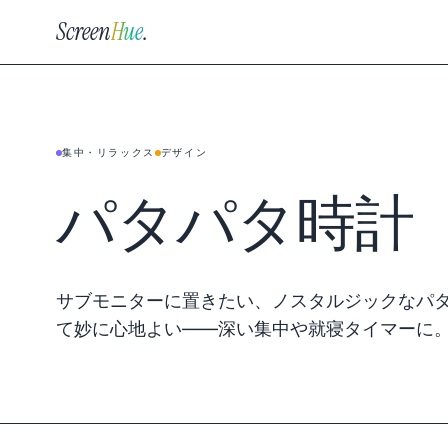
Screen
Hue
.
集中・リラックス
デザイン
パタパタ時計
サブモニターに置きたい、ノスタルジックなパ
て妙に心地よい——深い集中や就寝タイマーに