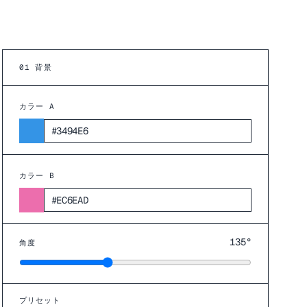
01
背景
カラー A
カラー B
135
°
角度
プリセット