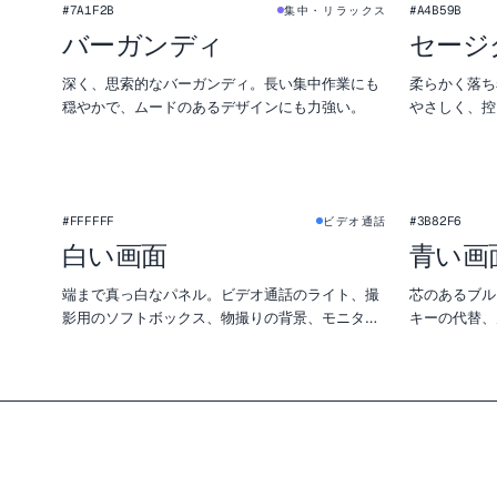
#7A1F2B
#A4B59B
集中・リラックス
バーガンディ
セージ
深く、思索的なバーガンディ。長い集中作業にも
柔らかく落ち
穏やかで、ムードのあるデザインにも力強い。
やさしく、控
★
#FFFFFF
#3B82F6
ビデオ通話
白い画面
青い画
端まで真っ白なパネル。ビデオ通話のライト、撮
芯のあるブル
影用のソフトボックス、物撮りの背景、モニター
キーの代替、
の均一性チェックに。