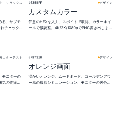
★
★
#635BFF
中・リラックス
デザイン
カスタムカラー
める、サブモ
任意のHEXを入力、スポイトで取得、カラーホイ
漏れチェック
ールで微調整。4K/2K/1080pでPNG書き出しま
で。
#F97316
モニターテスト
デザイン
オレンジ画面
、モニターの
温かいオレンジ。ムードボード、ゴールデンアワ
囲気の物撮り
ー風の撮影シミュレーション、モニターの暖色テ
ストに。