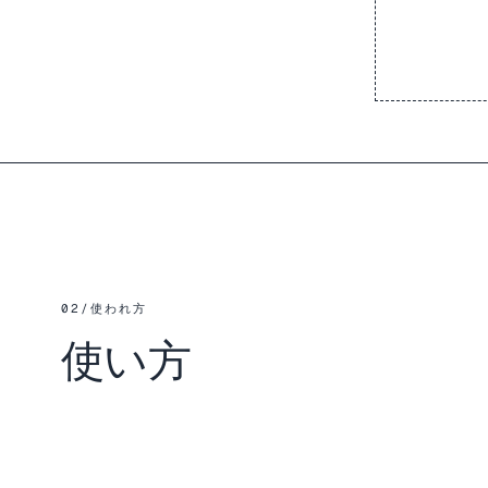
02
/
使われ方
使い方