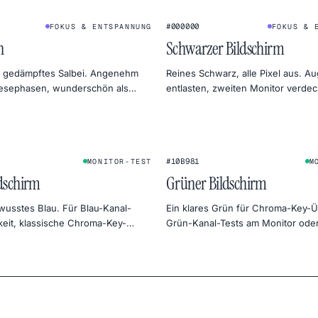
#000000
FOKUS & ENTSPANNUNG
FOKUS & 
n
Schwarzer Bildschirm
, gedämpftes Salbei. Angenehm
Reines Schwarz, alle Pixel aus. A
Lesephasen, wunderschön als
entlasten, zweiten Monitor verde
ndes Moodboard.
Strom sparen oder Lichthöfe finde
#10B981
MONITOR-TEST
M
ldschirm
Grüner Bildschirm
wusstes Blau. Für Blau-Kanal-
Ein klares Grün für Chroma-Key-
keit, klassische Chroma-Key-
Grün-Kanal-Tests am Monitor oder
n und kühle Himmel-Stimmung in
botanische Stimmung in der Produk
ie.