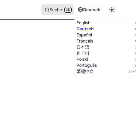
Suche
Deutsch
⌘K
English
Deutsch
Español
Français
日本語
한국어
Polski
Português
繁體中文
zh-