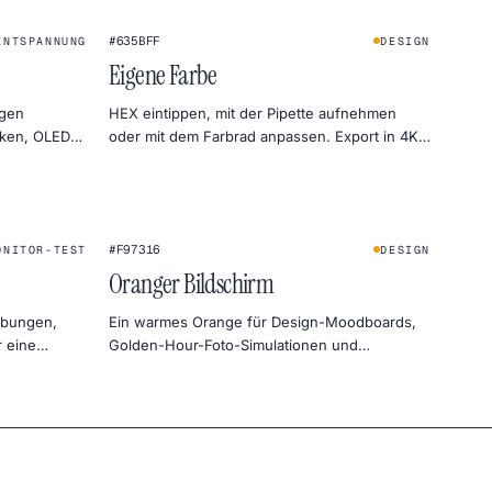
★
★
#635BFF
ENTSPANNUNG
DESIGN
Eigene Farbe
ugen
HEX eintippen, mit der Pipette aufnehmen
cken, OLED-
oder mit dem Farbrad anpassen. Export in 4K,
n.
2K oder 1080p — direkt als PNG.
#F97316
ONITOR-TEST
DESIGN
Oranger Bildschirm
Übungen,
Ein warmes Orange für Design-Moodboards,
 eine
Golden-Hour-Foto-Simulationen und
tfotografie.
freundliche Monitor-Wärmetests.