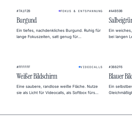
#7A1F2B
#A4B59B
FOKUS & ENTSPANNUNG
Burgund
Salbeigrü
Ein tiefes, nachdenkliches Burgund. Ruhig für
Ein weiches
lange Fokuszeiten, satt genug für
bei langen 
stimmungsvolles Design.
zurückhalte
★
#FFFFFF
#3B82F6
VIDEOCALLS
Weißer Bildschirm
Blauer Bi
Eine saubere, randlose weiße Fläche. Nutze
Ein selbstbe
sie als Licht für Videocalls, als Softbox fürs
Gleichmäßig
Foto-Setup, als Hintergrund für Produktfotos
Alternative
oder als Gleichmäßigkeitstest für deinen
der Fotograf
Monitor.