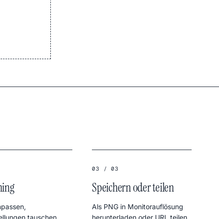
03 / 03
ning
Speichern oder teilen
npassen,
Als PNG in Monitorauflösung
ellungen tauschen
herunterladen oder URL teilen.