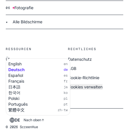
Fotografie
06
Alle Bildschirme
★
RESSOURCEN
RECHTLICHES
Über uns
Datenschutz
English
en
Alle Bildschirme
AGB
Deutsch
de
Español
es
Cookie-Richtlinie
Français
fr
日本語
Cookies verwalten
ja
한국어
ko
Polski
pl
Português
pt
繁體中文
zh-tw
DE
Nach oben
© 2026 ScreenHue