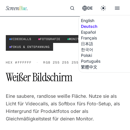
Screen
Hue
.
DE
English
Deutsch
Español
Français
VIDEOCALLS
FOTOGRAFIE
MONITOR-TEST
日本語
FOKUS & ENTSPANNUNG
한국어
Polski
Português
HEX
#FFFFFF
·
RGB
255 255 255
繁體中文
Weißer Bildschirm
Eine saubere, randlose weiße Fläche. Nutze sie als
Licht für Videocalls, als Softbox fürs Foto-Setup, als
Hintergrund für Produktfotos oder als
Gleichmäßigkeitstest für deinen Monitor.