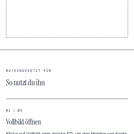
02
/
EINGESETZT FÜR
So nutzt du ihn
01 / 03
Vollbild öffnen
Klicke auf Vollbild oder drücke F11, um den Monitor von Kante