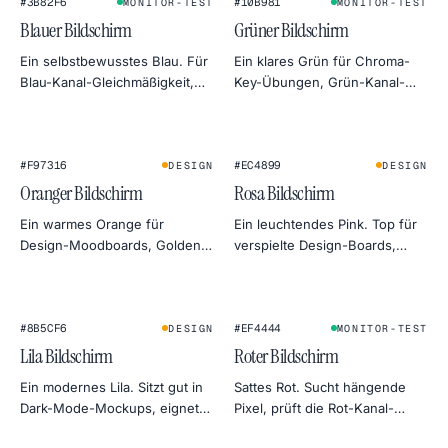
#3B82F6
#10B981
MONITOR-TEST
MONITOR-TEST
Blauer Bildschirm
Grüner Bildschirm
Ein selbstbewusstes Blau. Für
Ein klares Grün für Chroma-
Blau-Kanal-Gleichmäßigkeit,
Key-Übungen, Grün-Kanal-
klassische Chroma-Key-
Tests am Monitor oder eine
Alternativen und kühle
botanische Stimmung in der
Himmel-Stimmung in der
Produktfotografie.
Fotografie.
#F97316
#EC4899
DESIGN
DESIGN
Oranger Bildschirm
Rosa Bildschirm
Ein warmes Orange für
Ein leuchtendes Pink. Top für
Design-Moodboards, Golden-
verspielte Design-Boards,
Hour-Foto-Simulationen und
Beauty-Shoot-Aufhelllicht und
freundliche Monitor-
Aufmerksamkeit in Social
Wärmetests.
Previews.
#8B5CF6
#EF4444
DESIGN
MONITOR-TEST
Lila Bildschirm
Roter Bildschirm
Ein modernes Lila. Sitzt gut in
Sattes Rot. Sucht hängende
Dark-Mode-Mockups, eignet
Pixel, prüft die Rot-Kanal-
sich auch als sanftes Gel-Licht
Gleichmäßigkeit oder dient als