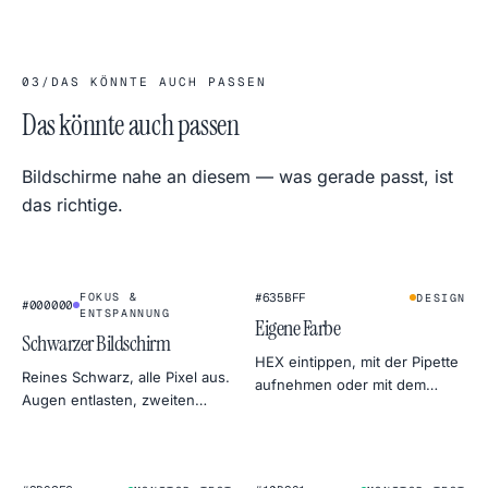
03
/
DAS KÖNNTE AUCH PASSEN
Das könnte auch passen
Bildschirme nahe an diesem — was gerade passt, ist
das richtige.
★
★
FOKUS &
#635BFF
DESIGN
#000000
ENTSPANNUNG
Eigene Farbe
Schwarzer Bildschirm
HEX eintippen, mit der Pipette
Reines Schwarz, alle Pixel aus.
aufnehmen oder mit dem
Augen entlasten, zweiten
Farbrad anpassen. Export in
Monitor verdecken, OLED-
4K, 2K oder 1080p — direkt als
Strom sparen oder Lichthöfe
PNG.
finden.