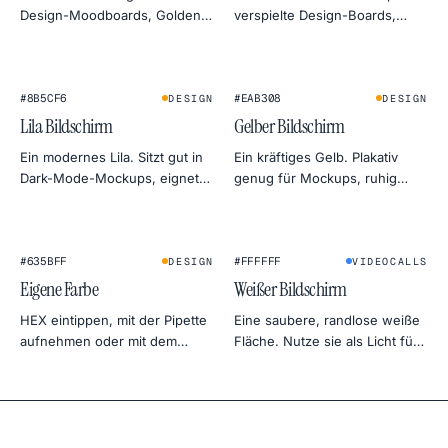
Design-Moodboards, Golden-
verspielte Design-Boards,
Hour-Foto-Simulationen und
Beauty-Shoot-Aufhelllicht und
freundliche Monitor-
Aufmerksamkeit in Social
Wärmetests.
Previews.
#8B5CF6
#EAB308
DESIGN
DESIGN
Lila Bildschirm
Gelber Bildschirm
Ein modernes Lila. Sitzt gut in
Ein kräftiges Gelb. Plakativ
Dark-Mode-Mockups, eignet
genug für Mockups, ruhig
sich auch als sanftes Gel-Licht
genug als Tageslicht-Ersatz
fürs Porträt.
fürs Produktfoto.
★
★
#635BFF
#FFFFFF
DESIGN
VIDEOCALLS
Eigene Farbe
Weißer Bildschirm
HEX eintippen, mit der Pipette
Eine saubere, randlose weiße
aufnehmen oder mit dem
Fläche. Nutze sie als Licht für
Farbrad anpassen. Export in
Videocalls, als Softbox fürs
4K, 2K oder 1080p — direkt als
Foto-Setup, als Hintergrund
PNG.
für Produktfotos oder als
Gleichmäßigkeitstest für
deinen Monitor.