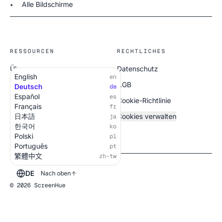
Alle Bildschirme
★
RESSOURCEN
RECHTLICHES
Über uns
Datenschutz
English
en
Alle Bildschirme
AGB
Deutsch
de
Español
es
Cookie-Richtlinie
Français
fr
日本語
Cookies verwalten
ja
한국어
ko
Polski
pl
Português
pt
繁體中文
zh-tw
DE
Nach oben
© 2026 ScreenHue