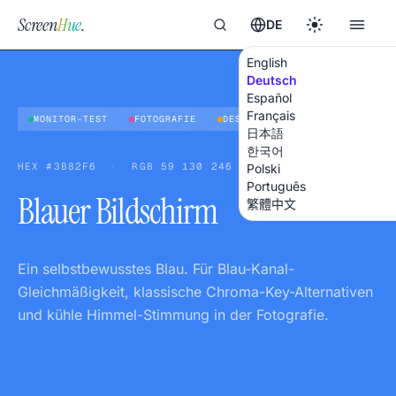
Screen
Hue
.
DE
English
Deutsch
Español
Français
MONITOR-TEST
FOTOGRAFIE
DESIGN
日本語
한국어
HEX
#3B82F6
·
RGB
59 130 246
Polski
Português
Blauer Bildschirm
繁體中文
Ein selbstbewusstes Blau. Für Blau-Kanal-
Gleichmäßigkeit, klassische Chroma-Key-Alternativen
und kühle Himmel-Stimmung in der Fotografie.