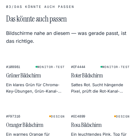
03
/
DAS KÖNNTE AUCH PASSEN
Das könnte auch passen
Bildschirme nahe an diesem — was gerade passt, ist
das richtige.
#10B981
#EF4444
MONITOR-TEST
MONITOR-TEST
Grüner Bildschirm
Roter Bildschirm
Ein klares Grün für Chroma-
Sattes Rot. Sucht hängende
Key-Übungen, Grün-Kanal-
Pixel, prüft die Rot-Kanal-
Tests am Monitor oder eine
Gleichmäßigkeit oder dient als
botanische Stimmung in der
warmer, dramatischer
Produktfotografie.
Hintergrund.
#F97316
#EC4899
DESIGN
DESIGN
Oranger Bildschirm
Rosa Bildschirm
Ein warmes Orange für
Ein leuchtendes Pink. Top für