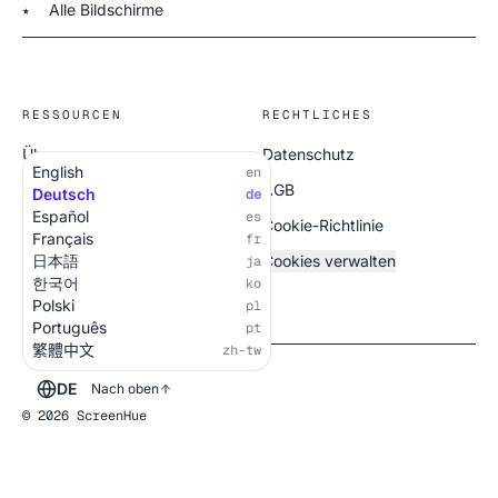
Alle Bildschirme
★
RESSOURCEN
RECHTLICHES
Über uns
Datenschutz
English
en
Alle Bildschirme
AGB
Deutsch
de
Español
es
Cookie-Richtlinie
Français
fr
日本語
Cookies verwalten
ja
한국어
ko
Polski
pl
Português
pt
繁體中文
zh-tw
DE
Nach oben
© 2026 ScreenHue