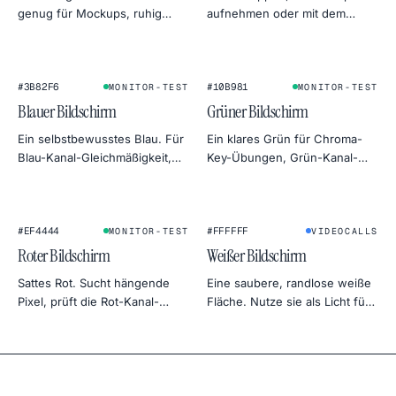
genug für Mockups, ruhig
aufnehmen oder mit dem
genug als Tageslicht-Ersatz
Farbrad anpassen. Export in
fürs Produktfoto.
4K, 2K oder 1080p — direkt als
PNG.
#3B82F6
#10B981
MONITOR-TEST
MONITOR-TEST
Blauer Bildschirm
Grüner Bildschirm
Ein selbstbewusstes Blau. Für
Ein klares Grün für Chroma-
Blau-Kanal-Gleichmäßigkeit,
Key-Übungen, Grün-Kanal-
klassische Chroma-Key-
Tests am Monitor oder eine
Alternativen und kühle
botanische Stimmung in der
Himmel-Stimmung in der
Produktfotografie.
★
Fotografie.
#EF4444
#FFFFFF
MONITOR-TEST
VIDEOCALLS
Roter Bildschirm
Weißer Bildschirm
Sattes Rot. Sucht hängende
Eine saubere, randlose weiße
Pixel, prüft die Rot-Kanal-
Fläche. Nutze sie als Licht für
Gleichmäßigkeit oder dient als
Videocalls, als Softbox fürs
warmer, dramatischer
Foto-Setup, als Hintergrund
Hintergrund.
für Produktfotos oder als
Gleichmäßigkeitstest für
deinen Monitor.