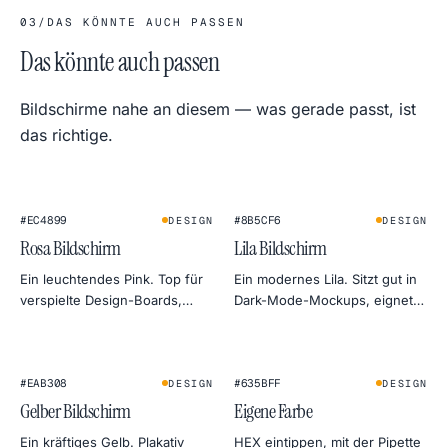
03
/
DAS KÖNNTE AUCH PASSEN
Das könnte auch passen
Bildschirme nahe an diesem — was gerade passt, ist
das richtige.
#EC4899
#8B5CF6
DESIGN
DESIGN
Rosa Bildschirm
Lila Bildschirm
Ein leuchtendes Pink. Top für
Ein modernes Lila. Sitzt gut in
verspielte Design-Boards,
Dark-Mode-Mockups, eignet
Beauty-Shoot-Aufhelllicht und
sich auch als sanftes Gel-Licht
Aufmerksamkeit in Social
fürs Porträt.
Previews.
★
#EAB308
#635BFF
DESIGN
DESIGN
Gelber Bildschirm
Eigene Farbe
Ein kräftiges Gelb. Plakativ
HEX eintippen, mit der Pipette