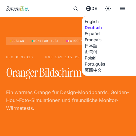
Screen
Hue
.
DE
English
Deutsch
Español
Français
DESIGN
MONITOR-TEST
FOTOGRAFIE
日本語
한국어
HEX
#F97316
·
RGB
249 115 22
Polski
Português
Oranger Bildschirm
繁體中文
Ein warmes Orange für Design-Moodboards, Golden-
Hour-Foto-Simulationen und freundliche Monitor-
Wärmetests.