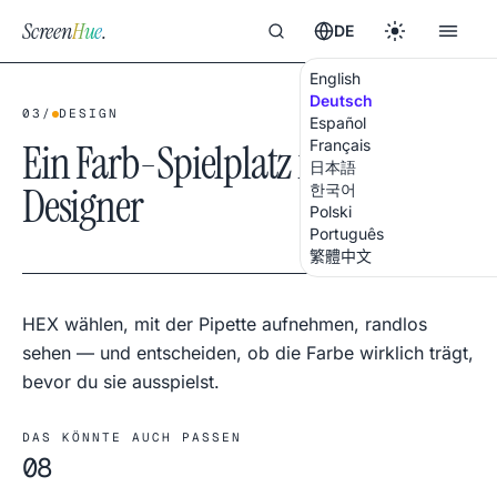
Screen
Hue
.
DE
English
Deutsch
03
/
DESIGN
Español
Ein Farb-Spielplatz für
Français
日本語
Designer
한국어
Polski
Português
繁體中文
HEX wählen, mit der Pipette aufnehmen, randlos
sehen — und entscheiden, ob die Farbe wirklich trägt,
bevor du sie ausspielst.
DAS KÖNNTE AUCH PASSEN
08