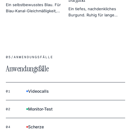
Ein selbstbewusstes Blau. Für
Ein tiefes, nachdenkliches
Blau-Kanal-Gleichmäßigkeit,
Burgund. Ruhig für lange
klassische Chroma-Key-
Fokuszeiten, satt genug für
Alternativen und kühle
stimmungsvolles Design.
Himmel-Stimmung in der
Fotografie.
05
/
ANWENDUNGSFÄLLE
Anwendungsfälle
Videocalls
01
Monitor-Test
02
Scherze
04