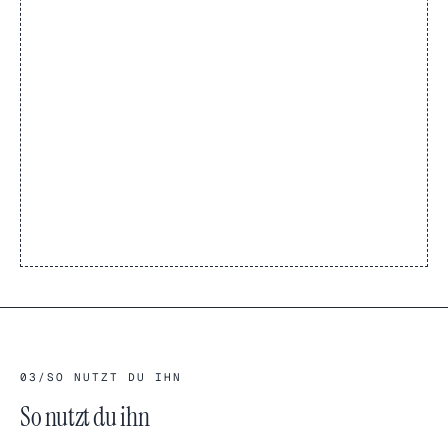
03
/
SO NUTZT DU IHN
So nutzt du ihn