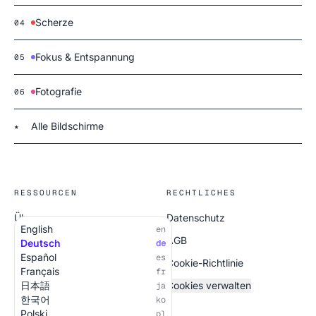
Scherze
04
Fokus & Entspannung
05
Fotografie
06
Alle Bildschirme
★
RESSOURCEN
RECHTLICHES
Über uns
Datenschutz
English
en
Alle Bildschirme
AGB
Deutsch
de
Español
es
Cookie-Richtlinie
Français
fr
日本語
Cookies verwalten
ja
한국어
ko
Polski
pl