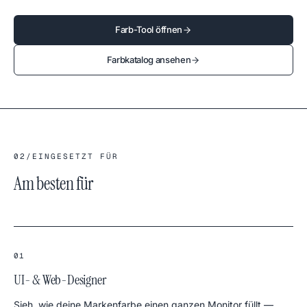
Farb-Tool öffnen
Farbkatalog ansehen
02
/
EINGESETZT FÜR
Am besten für
01
UI- & Web-Designer
Sieh, wie deine Markenfarbe einen ganzen Monitor füllt —