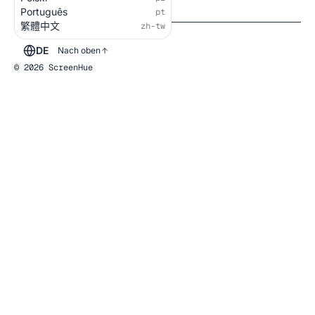
Português
pt
繁體中文
zh-tw
DE
Nach oben
© 2026 ScreenHue