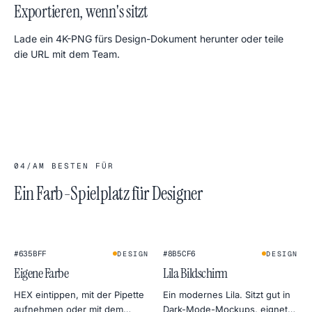
Exportieren, wenn's sitzt
Lade ein 4K-PNG fürs Design-Dokument herunter oder teile
die URL mit dem Team.
04
/
AM BESTEN FÜR
Ein Farb-Spielplatz für Designer
★
#635BFF
#8B5CF6
DESIGN
DESIGN
Eigene Farbe
Lila Bildschirm
HEX eintippen, mit der Pipette
Ein modernes Lila. Sitzt gut in
aufnehmen oder mit dem
Dark-Mode-Mockups, eignet