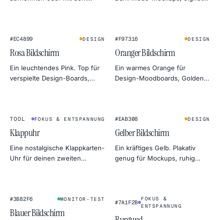
Farbrad anpassen. Export in
sich auch als sanftes Gel-Licht
4K, 2K oder 1080p — direkt als
fürs Porträt.
PNG.
#EC4899
#F97316
DESIGN
DESIGN
Rosa Bildschirm
Oranger Bildschirm
Ein leuchtendes Pink. Top für
Ein warmes Orange für
verspielte Design-Boards,
Design-Moodboards, Golden-
Beauty-Shoot-Aufhelllicht und
Hour-Foto-Simulationen und
Aufmerksamkeit in Social
freundliche Monitor-
Previews.
Wärmetests.
1
2
:
4
5
★
FLIP CLOCK
TOOL
#EAB308
FOKUS & ENTSPANNUNG
DESIGN
Klappuhr
Gelber Bildschirm
Eine nostalgische Klappkarten-
Ein kräftiges Gelb. Plakativ
Uhr für deinen zweiten
genug für Mockups, ruhig
Monitor. Leise, im Vollbild und
genug als Tageslicht-Ersatz
seltsam befriedigend —
fürs Produktfoto.
perfekt fürs Tiefenarbeiten
oder Sleep-Timer.
#3B82F6
FOKUS &
MONITOR-TEST
#7A1F2B
ENTSPANNUNG
Blauer Bildschirm
Burgund