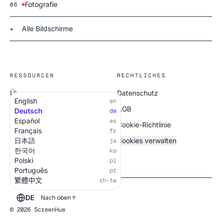
Fotografie
06
Alle Bildschirme
★
RESSOURCEN
RECHTLICHES
Über uns
Datenschutz
English
en
Alle Bildschirme
AGB
Deutsch
de
Español
es
Cookie-Richtlinie
Français
fr
日本語
Cookies verwalten
ja
한국어
ko
Polski
pl
Português
pt
繁體中文
zh-tw
DE
Nach oben
© 2026 ScreenHue