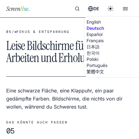
Screen
Hue
.
DE
English
Deutsch
05
/
FOKUS & ENTSPANNUNG
Español
Leise Bildschirme für tiefes
Français
日本語
Arbeiten und Erholung
한국어
Polski
Português
繁體中文
Eine schwarze Fläche, eine Klappuhr, ein paar
gedämpfte Farben. Bildschirme, die nichts von dir
wollen, während du Schweres tust.
DAS KÖNNTE AUCH PASSEN
05