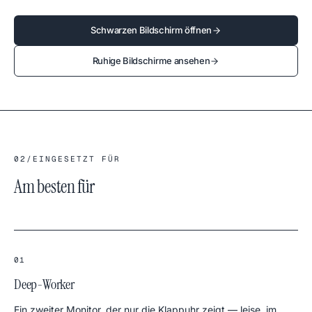
Schwarzen Bildschirm öffnen
Ruhige Bildschirme ansehen
02
/
EINGESETZT FÜR
Am besten für
01
Deep-Worker
Ein zweiter Monitor, der nur die Klappuhr zeigt — leise, im