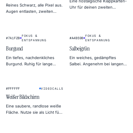
Eine nostalgische Klappkarten-
Reines Schwarz, alle Pixel aus.
Uhr für deinen zweiten
Augen entlasten, zweiten
Monitor. Leise, im Vollbild und
Monitor verdecken, OLED-
seltsam befriedigend —
Strom sparen oder Lichthöfe
perfekt fürs Tiefenarbeiten
finden.
oder Sleep-Timer.
FOKUS &
FOKUS &
#7A1F2B
#A4B59B
ENTSPANNUNG
ENTSPANNUNG
Burgund
Salbeigrün
Ein tiefes, nachdenkliches
Ein weiches, gedämpftes
Burgund. Ruhig für lange
Salbei. Angenehm bei langen
Fokuszeiten, satt genug für
Lesephasen, wunderschön als
stimmungsvolles Design.
zurückhaltendes Moodboard.
★
#FFFFFF
VIDEOCALLS
Weißer Bildschirm
Eine saubere, randlose weiße
Fläche. Nutze sie als Licht für
Videocalls, als Softbox fürs
Foto-Setup, als Hintergrund
für Produktfotos oder als