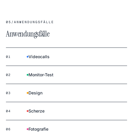
Gleichmäßigkeitstest für
deinen Monitor.
05
/
ANWENDUNGSFÄLLE
Anwendungsfälle
Videocalls
01
Monitor-Test
02
Design
03
Scherze
04
Fotografie
06