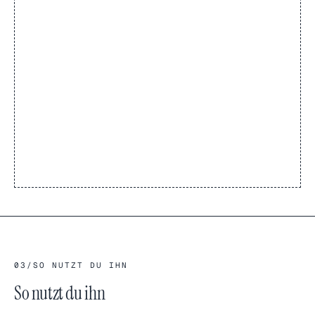
03
/
SO NUTZT DU IHN
So nutzt du ihn