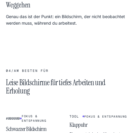
Weggehen
Genau das ist der Punkt: ein Bildschirm, der nicht beobachtet
werden muss, während du arbeitest.
04
/
AM BESTEN FÜR
Leise Bildschirme für tiefes Arbeiten und
Erholung
1
2
:
4
5
★
★
FLIP CLOCK
FOKUS &
TOOL
FOKUS & ENTSPANNUNG
#000000
ENTSPANNUNG
Klappuhr
Schwarzer Bildschirm