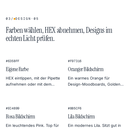
Hintergrund.
03
/
DESIGN
·
05
Farben wählen, HEX abnehmen, Designs im
echten Licht prüfen.
★
#635BFF
#F97316
Eigene Farbe
Oranger Bildschirm
HEX eintippen, mit der Pipette
Ein warmes Orange für
aufnehmen oder mit dem
Design-Moodboards, Golden-
Farbrad anpassen. Export in
Hour-Foto-Simulationen und
4K, 2K oder 1080p — direkt als
freundliche Monitor-
PNG.
Wärmetests.
#EC4899
#8B5CF6
Rosa Bildschirm
Lila Bildschirm
Ein leuchtendes Pink. Top für
Ein modernes Lila. Sitzt gut in