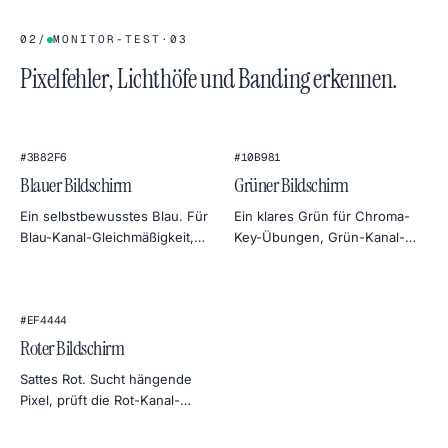
Gleichmäßigkeitstest für
deinen Monitor.
02
/
MONITOR-TEST
·
03
Pixelfehler, Lichthöfe und Banding erkennen.
#3B82F6
#10B981
Blauer Bildschirm
Grüner Bildschirm
Ein selbstbewusstes Blau. Für
Ein klares Grün für Chroma-
Blau-Kanal-Gleichmäßigkeit,
Key-Übungen, Grün-Kanal-
klassische Chroma-Key-
Tests am Monitor oder eine
Alternativen und kühle
botanische Stimmung in der
Himmel-Stimmung in der
Produktfotografie.
Fotografie.
#EF4444
Roter Bildschirm
Sattes Rot. Sucht hängende
Pixel, prüft die Rot-Kanal-
Gleichmäßigkeit oder dient als
warmer, dramatischer