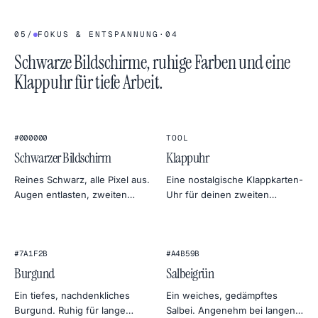
05
/
FOKUS & ENTSPANNUNG
·
04
Schwarze Bildschirme, ruhige Farben und eine
Klappuhr für tiefe Arbeit.
1
2
:
4
5
★
★
FLIP CLOCK
#000000
TOOL
Schwarzer Bildschirm
Klappuhr
Reines Schwarz, alle Pixel aus.
Eine nostalgische Klappkarten-
Augen entlasten, zweiten
Uhr für deinen zweiten
Monitor verdecken, OLED-
Monitor. Leise, im Vollbild und
Strom sparen oder Lichthöfe
seltsam befriedigend —
finden.
perfekt fürs Tiefenarbeiten
#7A1F2B
oder Sleep-Timer.
#A4B59B
Burgund
Salbeigrün
Ein tiefes, nachdenkliches
Ein weiches, gedämpftes
Burgund. Ruhig für lange
Salbei. Angenehm bei langen