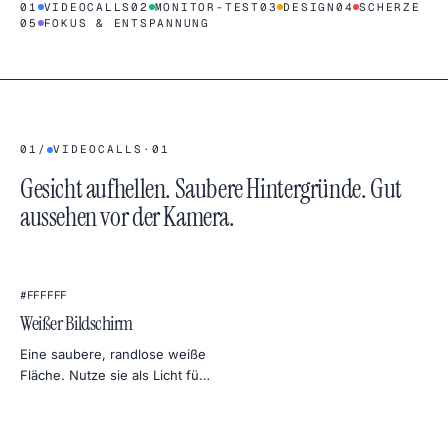
01
VIDEOCALLS
02
MONITOR-TEST
03
DESIGN
04
SCHERZE
05
FOKUS & ENTSPANNUNG
01
/
VIDEOCALLS
·
01
Gesicht aufhellen. Saubere Hintergründe. Gut
aussehen vor der Kamera.
★
#FFFFFF
Weißer Bildschirm
Eine saubere, randlose weiße
Fläche. Nutze sie als Licht für
Videocalls, als Softbox fürs
Foto-Setup, als Hintergrund
für Produktfotos oder als