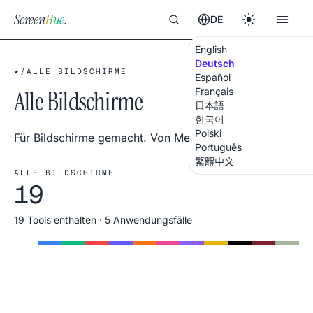
Screen
Hue
.
DE
English
Deutsch
★
/
ALLE BILDSCHIRME
Español
Alle Bildschirme
Français
日本語
한국어
Polski
Für Bildschirme gemacht. Von Menschen geliebt.
Português
繁體中文
ALLE BILDSCHIRME
19
19 Tools enthalten · 5 Anwendungsfälle