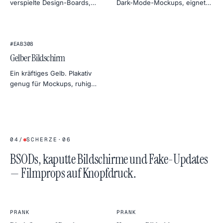
verspielte Design-Boards,
Dark-Mode-Mockups, eignet
Beauty-Shoot-Aufhelllicht und
sich auch als sanftes Gel-Licht
Aufmerksamkeit in Social
fürs Porträt.
Previews.
#EAB308
Gelber Bildschirm
Ein kräftiges Gelb. Plakativ
genug für Mockups, ruhig
genug als Tageslicht-Ersatz
fürs Produktfoto.
04
/
SCHERZE
·
06
BSODs, kaputte Bildschirme und Fake-Updates
— Filmprops auf Knopfdruck.
PRANK
PRANK