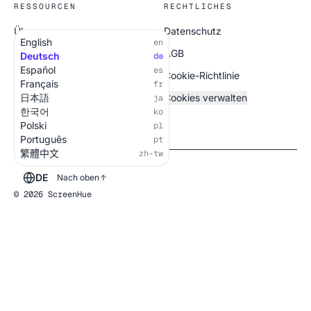
RESSOURCEN
RECHTLICHES
Über uns
Datenschutz
English
en
Alle Bildschirme
AGB
Deutsch
de
Español
es
Cookie-Richtlinie
Français
fr
日本語
Cookies verwalten
ja
한국어
ko
Polski
pl
Português
pt
繁體中文
zh-tw
DE
Nach oben
© 2026 ScreenHue