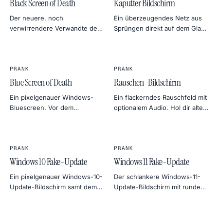
Black Screen of Death
Kaputter Bildschirm
Der neuere, noch
Ein überzeugendes Netz aus
verwirrendere Verwandte des
Sprüngen direkt auf dem Glas.
BSOD. Fast kein Text, nur ein
Top für kurze Videos, Foto-
blinkender Cursor — perfekt
Composites oder einen
für die kürzeste,
gemeinen 1. April.
beunruhigendste Stille.
PRANK
PRANK
Blue Screen of Death
Rauschen-Bildschirm
Ein pixelgenauer Windows-
Ein flackerndes Rauschfeld mit
Bluescreen. Vor dem
optionalem Audio. Hol dir altes
Weggehen am Laptop einer
Fernseh-Rauschen, fülle Stille
Freundin platzieren — Klick
am Set oder den retrosten
irgendwo beendet ihn, aber
Streich überhaupt.
das musst du ja nicht verraten.
PRANK
PRANK
Windows 10 Fake-Update
Windows 11 Fake-Update
Ein pixelgenauer Windows-10-
Der schlankere Windows-11-
Update-Bildschirm samt dem
Update-Bildschirm mit runden
langsamen Prozentzähler. Vor
Ecken. Genauso langsame
der Kaffeepause platzieren —
Prozente, nur moderner
Maximaleffekt garantiert.
panisch.