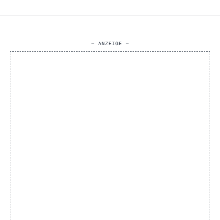
Fokuszeiten, satt genug für
Lesephasen, wunderschön als
stimmungsvolles Design.
zurückhaltendes Moodboard.
— ANZEIGE —