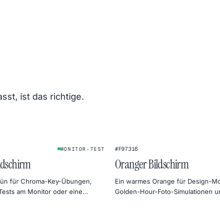
t, ist das richtige.
#F97316
MONITOR-TEST
ldschirm
Oranger Bildschirm
Grün für Chroma-Key-Übungen,
Ein warmes Orange für Design-M
Tests am Monitor oder eine
Golden-Hour-Foto-Simulationen u
timmung in der Produktfotografie.
freundliche Monitor-Wärmetests.