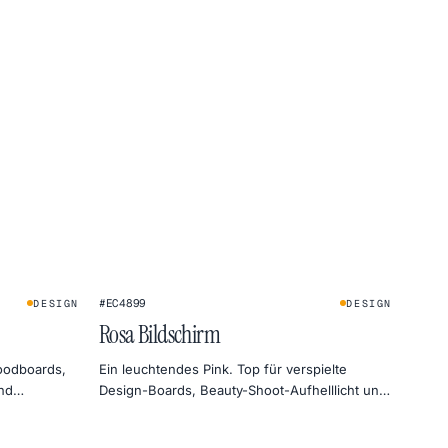
#EC4899
DESIGN
DESIGN
Rosa Bildschirm
oodboards,
Ein leuchtendes Pink. Top für verspielte
nd
Design-Boards, Beauty-Shoot-Aufhelllicht und
Aufmerksamkeit in Social Previews.