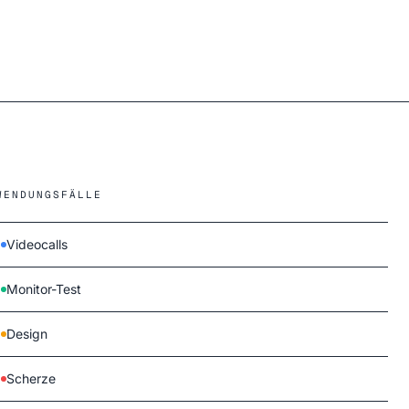
WENDUNGSFÄLLE
Videocalls
Monitor-Test
Design
Scherze