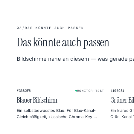
03
/
DAS KÖNNTE AUCH PASSEN
Das könnte auch passen
Bildschirme nahe an diesem — was gerade pass
#3B82F6
#10B981
MONITOR-TEST
Blauer Bildschirm
Grüner Bi
Ein selbstbewusstes Blau. Für Blau-Kanal-
Ein klares 
Gleichmäßigkeit, klassische Chroma-Key-
Grün-Kanal-
Alternativen und kühle Himmel-Stimmung in
botanische S
der Fotografie.