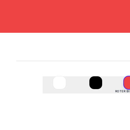
#EF4444
· rgb(
239
,
68
,
68
)
ROTER B