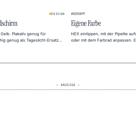
#635BFF
DESIGN
ldschirm
Eigene Farbe
 Gelb. Plakativ genug für
HEX eintippen, mit der Pipette a
ig genug als Tageslicht-Ersatz
oder mit dem Farbrad anpassen. E
foto.
2K oder 1080p — direkt als PNG.
— ANZEIGE —