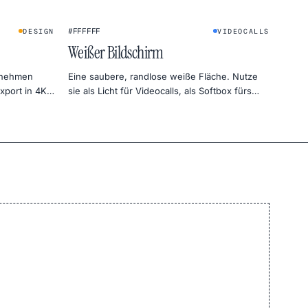
★
★
#FFFFFF
DESIGN
VIDEOCALLS
Weißer Bildschirm
ufnehmen
Eine saubere, randlose weiße Fläche. Nutze
xport in 4K,
sie als Licht für Videocalls, als Softbox fürs
Foto-Setup, als Hintergrund für Produktfotos
oder als Gleichmäßigkeitstest für deinen
Monitor.