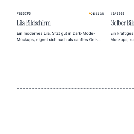
#8B5CF6
#EAB308
DESIGN
Lila Bildschirm
Gelber Bi
Ein modernes Lila. Sitzt gut in Dark-Mode-
Ein kräftiges
Mockups, eignet sich auch als sanftes Gel-
Mockups, ruh
Licht fürs Porträt.
fürs Produkt