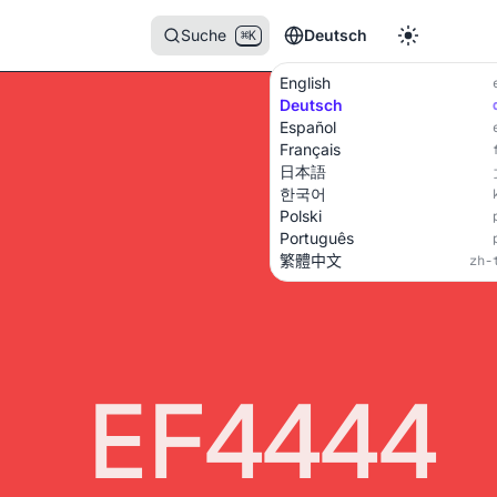
Suche
Deutsch
⌘K
English
Deutsch
Español
Français
日本語
한국어
Polski
Português
繁體中文
zh-
EF4444