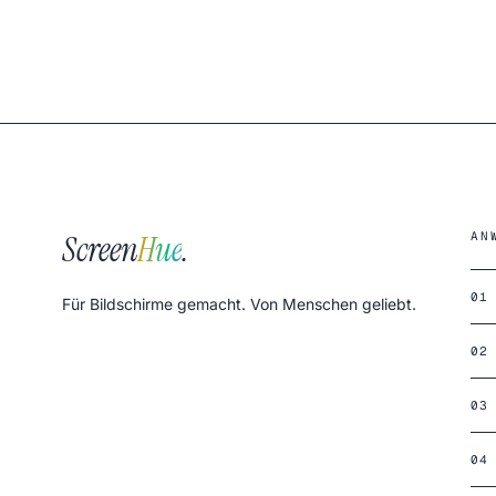
Screen
Hue
.
AN
01
Für Bildschirme gemacht. Von Menschen geliebt.
02
03
04