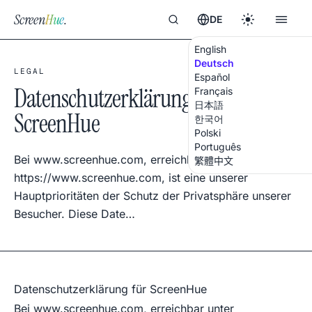
Screen
Hue
.
DE
English
Deutsch
LEGAL
Español
Datenschutzerklärung für
Français
日本語
ScreenHue
한국어
Polski
Português
Bei www.screenhue.com, erreichbar unter
繁體中文
https://www.screenhue.com, ist eine unserer
Hauptprioritäten der Schutz der Privatsphäre unserer
Besucher. Diese Date…
Datenschutzerklärung für ScreenHue
Bei
www.screenhue.com
, erreichbar unter