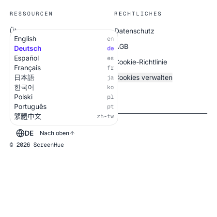
RESSOURCEN
RECHTLICHES
Über uns
Datenschutz
English
en
Alle Bildschirme
AGB
Deutsch
de
Español
es
Cookie-Richtlinie
Français
fr
日本語
Cookies verwalten
ja
한국어
ko
Polski
pl
Português
pt
繁體中文
zh-tw
DE
Nach oben
© 2026 ScreenHue