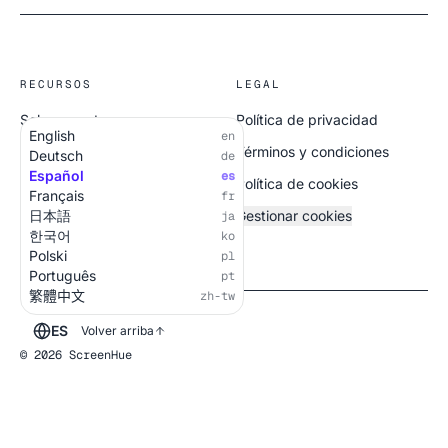
RECURSOS
LEGAL
Sobre nosotros
Política de privacidad
English
en
Todas las pantallas
Términos y condiciones
Deutsch
de
Español
es
Política de cookies
Français
fr
日本語
Gestionar cookies
ja
한국어
ko
Polski
pl
Português
pt
繁體中文
zh-tw
ES
Volver arriba
© 2026 ScreenHue