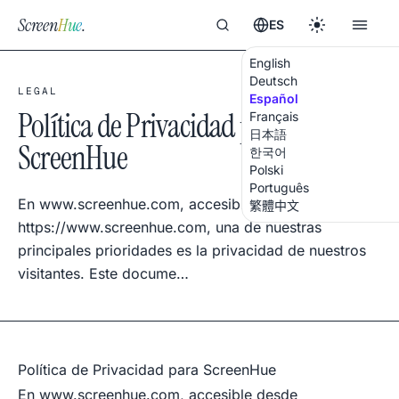
Screen
Hue
.
ES
English
Deutsch
LEGAL
Español
Política de Privacidad para
Français
日本語
ScreenHue
한국어
Polski
Português
En www.screenhue.com, accesible desde
繁體中文
https://www.screenhue.com, una de nuestras
principales prioridades es la privacidad de nuestros
visitantes. Este docume…
Política de Privacidad para ScreenHue
En
www.screenhue.com
, accesible desde