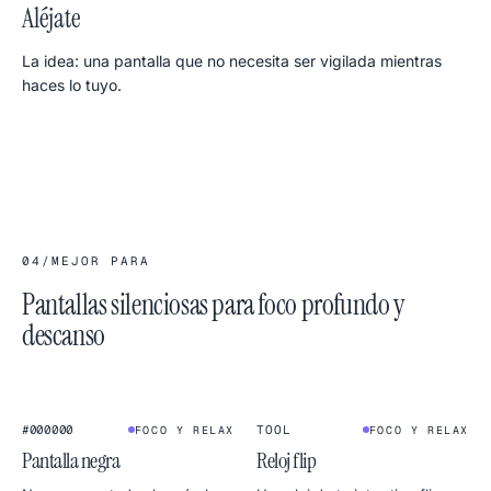
Aléjate
La idea: una pantalla que no necesita ser vigilada mientras
haces lo tuyo.
04
/
MEJOR PARA
Pantallas silenciosas para foco profundo y
descanso
1
2
:
4
5
★
★
FLIP CLOCK
#000000
TOOL
FOCO Y RELAX
FOCO Y RELAX
Pantalla negra
Reloj flip