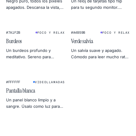
Negro puro, todos los píxeles
Un reloj de tarjetas tipo flip
apagados. Descansa la vista,
para tu segundo monitor.
oculta un segundo monitor,
Silencioso, a pantalla completa
ahorra un poco en OLED o
y raramente satisfactorio —
revisa fugas de luz.
ideal para deep work o
#7A1F2B
temporizador de sueño.
#A4B59B
FOCO Y RELAX
FOCO Y RELAX
Burdeos
Verde salvia
Un burdeos profundo y
Un salvia suave y apagado.
meditativo. Sereno para
Cómodo para leer mucho rato
sesiones largas de foco y
y precioso como moodboard
profundo para diseños con
discreto.
carácter.
★
#FFFFFF
VIDEOLLAMADAS
Pantalla blanca
Un panel blanco limpio y a
sangre. Úsalo como luz para
videollamadas, softbox para
fotos, fondo para producto o
test de uniformidad para tu
monitor.