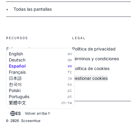
Todas las pantallas
★
RECURSOS
LEGAL
Sobre nosotros
Política de privacidad
English
en
Todas las pantallas
Términos y condiciones
Deutsch
de
Español
es
Política de cookies
Français
fr
日本語
Gestionar cookies
ja
한국어
ko
Polski
pl
Português
pt
繁體中文
zh-tw
ES
Volver arriba
© 2026 ScreenHue