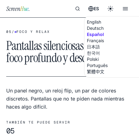
Screen
Hue
.
ES
English
Deutsch
05
/
FOCO Y RELAX
Español
Pantallas silenciosas para
Français
日本語
foco profundo y descanso
한국어
Polski
Português
繁體中文
Un panel negro, un reloj flip, un par de colores
discretos. Pantallas que no te piden nada mientras
haces algo difícil.
TAMBIÉN TE PUEDE SERVIR
05