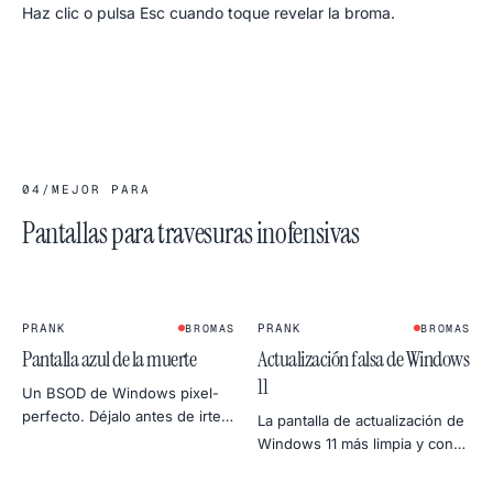
Haz clic o pulsa Esc cuando toque revelar la broma.
04
/
MEJOR PARA
Pantallas para travesuras inofensivas
PRANK
PRANK
BROMAS
BROMAS
Pantalla azul de la muerte
Actualización falsa de Windows
11
Un BSOD de Windows pixel-
perfecto. Déjalo antes de irte
La pantalla de actualización de
del portátil de un amigo. Un
Windows 11 más limpia y con
clic en cualquier sitio lo cierra
esquinas redondeadas. Mismo
— ellos no tienen por qué
porcentaje eterno, pánico más