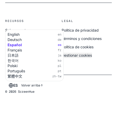
RECURSOS
LEGAL
Sobre nosotros
Política de privacidad
English
en
Todas las pantallas
Términos y condiciones
Deutsch
de
Español
es
Política de cookies
Français
fr
日本語
Gestionar cookies
ja
한국어
ko
Polski
pl
Português
pt
繁體中文
zh-tw
ES
Volver arriba
© 2026 ScreenHue