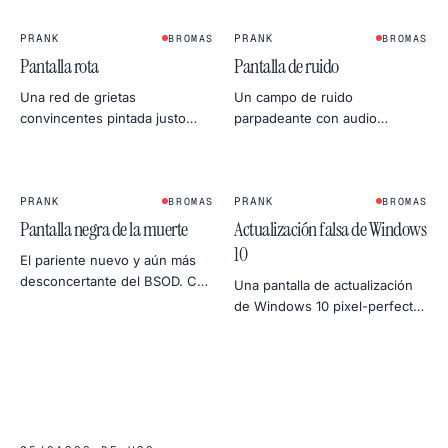
saberlo.
moderno.
PRANK
PRANK
BROMAS
BROMAS
Pantalla rota
Pantalla de ruido
Una red de grietas
Un campo de ruido
convincentes pintada justo
parpadeante con audio
sobre el cristal. Ideal para
opcional. Recrea la estática de
vídeos cortos, composiciones
la tele antigua, mata el silencio
de foto o una broma muy bruta
en un rodaje o haz la broma
del Día de los Inocentes.
PRANK
más retro.
PRANK
BROMAS
BROMAS
Pantalla negra de la muerte
Actualización falsa de Windows
10
El pariente nuevo y aún más
desconcertante del BSOD. Casi
Una pantalla de actualización
sin texto, solo un cursor
de Windows 10 pixel-perfecta,
parpadeante — perfecto para
con el porcentaje avanzando
un silencio breve e
despacito. Mejor antes de un
inquietante.
café para máximo efecto.