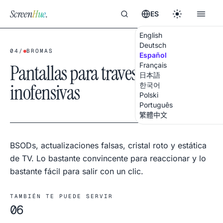
Screen
Hue
.
ES
English
Deutsch
04
/
BROMAS
Español
Pantallas para travesuras
Français
日本語
inofensivas
한국어
Polski
Português
繁體中文
BSODs, actualizaciones falsas, cristal roto y estática
de TV. Lo bastante convincente para reaccionar y lo
bastante fácil para salir con un clic.
TAMBIÉN TE PUEDE SERVIR
06