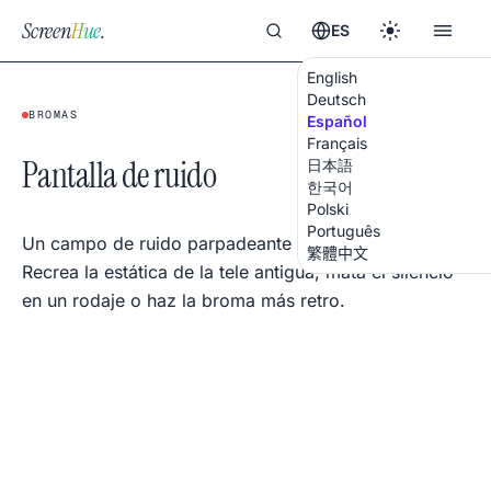
Screen
Hue
.
ES
English
Deutsch
BROMAS
Español
Français
Pantalla de ruido
日本語
한국어
Polski
Português
Un campo de ruido parpadeante con audio opcional.
繁體中文
Recrea la estática de la tele antigua, mata el silencio
en un rodaje o haz la broma más retro.