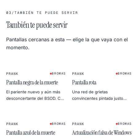
03
/
TAMBIÉN TE PUEDE SERVIR
También te puede servir
Pantallas cercanas a esta — elige la que vaya con el
momento.
PRANK
PRANK
BROMAS
BROMAS
Pantalla negra de la muerte
Pantalla rota
El pariente nuevo y aún más
Una red de grietas
desconcertante del BSOD. Casi
convincentes pintada justo
sin texto, solo un cursor
sobre el cristal. Ideal para
parpadeante — perfecto para
vídeos cortos, composiciones
un silencio breve e
de foto o una broma muy bruta
inquietante.
PRANK
del Día de los Inocentes.
PRANK
BROMAS
BROMAS
Pantalla azul de la muerte
Actualización falsa de Windows