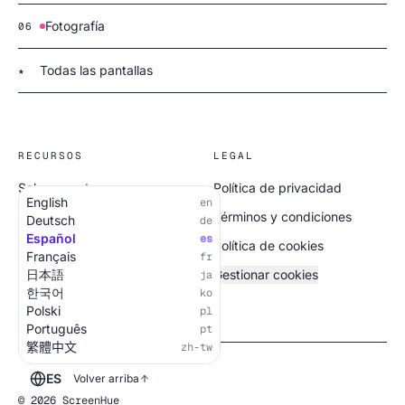
Fotografía
06
Todas las pantallas
★
RECURSOS
LEGAL
Sobre nosotros
Política de privacidad
English
en
Todas las pantallas
Términos y condiciones
Deutsch
de
Español
es
Política de cookies
Français
fr
日本語
Gestionar cookies
ja
한국어
ko
Polski
pl
Português
pt
繁體中文
zh-tw
ES
Volver arriba
© 2026 ScreenHue