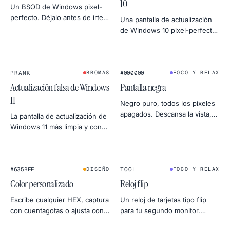
10
Un BSOD de Windows pixel-
perfecto. Déjalo antes de irte
Una pantalla de actualización
del portátil de un amigo. Un
de Windows 10 pixel-perfecta,
clic en cualquier sitio lo cierra
con el porcentaje avanzando
— ellos no tienen por qué
despacito. Mejor antes de un
saberlo.
café para máximo efecto.
★
PRANK
#000000
BROMAS
FOCO Y RELAX
Actualización falsa de Windows
Pantalla negra
11
Negro puro, todos los píxeles
apagados. Descansa la vista,
La pantalla de actualización de
oculta un segundo monitor,
Windows 11 más limpia y con
ahorra un poco en OLED o
esquinas redondeadas. Mismo
revisa fugas de luz.
porcentaje eterno, pánico más
moderno.
1
2
:
4
5
★
★
FLIP CLOCK
#635BFF
TOOL
DISEÑO
FOCO Y RELAX
Color personalizado
Reloj flip
Escribe cualquier HEX, captura
Un reloj de tarjetas tipo flip
con cuentagotas o ajusta con
para tu segundo monitor.
la rueda. Exporta en 4K, 2K o
Silencioso, a pantalla completa