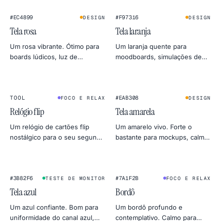
para PNG.
#EC4899
#F97316
DESIGN
DESIGN
Tela rosa
Tela laranja
Um rosa vibrante. Ótimo para
Um laranja quente para
boards lúdicos, luz de
moodboards, simulações de
preenchimento beauty e se
golden hour e testes
destacar nas prévias sociais.
amistosos de aquecimento do
monitor.
1
2
:
4
5
★
FLIP CLOCK
TOOL
#EAB308
FOCO E RELAX
DESIGN
Relógio flip
Tela amarela
Um relógio de cartões flip
Um amarelo vivo. Forte o
nostálgico para o seu segundo
bastante para mockups, calmo
monitor. Silencioso, em tela
o bastante para servir como
cheia e estranhamente
luz do dia em fotos de
satisfatório — ótimo para deep
produto.
work ou timer de sono.
#3B82F6
#7A1F2B
TESTE DE MONITOR
FOCO E RELAX
Tela azul
Bordô
Um azul confiante. Bom para
Um bordô profundo e
uniformidade do canal azul,
contemplativo. Calmo para