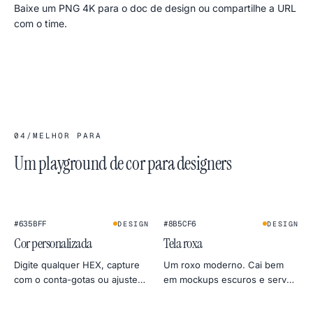
Baixe um PNG 4K para o doc de design ou compartilhe a URL
com o time.
04
/
MELHOR PARA
Um playground de cor para designers
★
#635BFF
#8B5CF6
DESIGN
DESIGN
Cor personalizada
Tela roxa
Digite qualquer HEX, capture
Um roxo moderno. Cai bem
com o conta-gotas ou ajuste
em mockups escuros e serve
pela roda de cores. Exporte
como gel suave para luz de
em 4K, 2K ou 1080p direto
retrato.