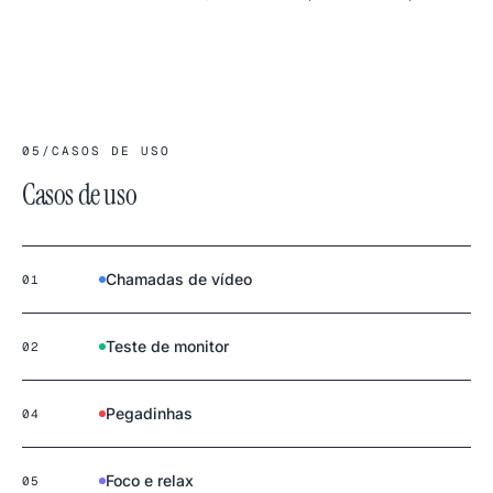
alternativa clássica ao chroma
longas sessões de foco; rico
key e foto com clima de céu
para clima em design.
frio.
05
/
CASOS DE USO
Casos de uso
Chamadas de vídeo
01
Teste de monitor
02
Pegadinhas
04
Foco e relax
05