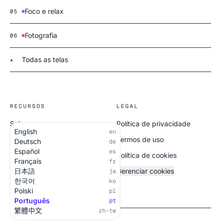
Foco e relax
05
Fotografia
06
Todas as telas
★
RECURSOS
LEGAL
Sobre
Política de privacidade
English
en
Todas as telas
Termos de uso
Deutsch
de
Español
es
Política de cookies
Français
fr
日本語
Gerenciar cookies
ja
한국어
ko
Polski
pl
Português
pt
繁體中文
zh-tw