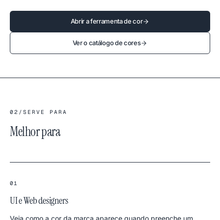
Abrir a ferramenta de cor
Ver o catálogo de cores
02
/
SERVE PARA
Melhor para
01
UI e Web designers
Veja como a cor da marca aparece quando preenche um