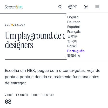
Screen
Hue
.
PT
English
Deutsch
03
/
DESIGN
Español
Um playground de cor para
Français
日本語
designers
한국어
Polski
Português
繁體中文
Escolha um HEX, pegue com o conta-gotas, veja de
ponta a ponta e decida se realmente funciona antes
de entregar.
VOCÊ TAMBÉM PODE GOSTAR
08