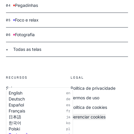
Pegadinhas
04
Foco e relax
05
Fotografia
06
Todas as telas
★
RECURSOS
LEGAL
Sobre
Política de privacidade
English
en
Todas as telas
Termos de uso
Deutsch
de
Español
es
Política de cookies
Français
fr
日本語
Gerenciar cookies
ja
한국어
ko
Polski
pl