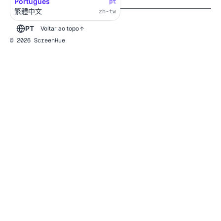
Português
pt
繁體中文
zh-tw
PT
Voltar ao topo
© 2026 ScreenHue