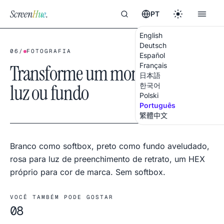
Screen
Hue
.
PT
English
Deutsch
06
/
FOTOGRAFIA
Español
Transforme um monitor em
Français
日本語
luz ou fundo
한국어
Polski
Português
繁體中文
Branco como softbox, preto como fundo aveludado,
rosa para luz de preenchimento de retrato, um HEX
próprio para cor de marca. Sem softbox.
VOCÊ TAMBÉM PODE GOSTAR
08