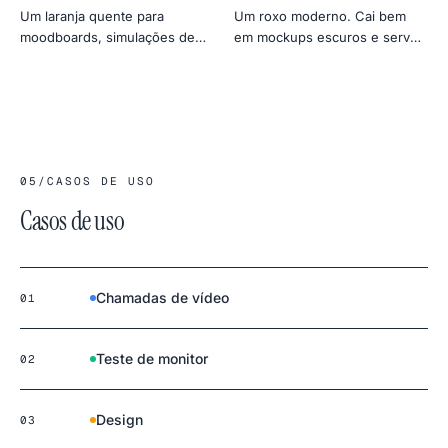
Um laranja quente para
Um roxo moderno. Cai bem
moodboards, simulações de
em mockups escuros e serve
golden hour e testes
como gel suave para luz de
amistosos de aquecimento do
retrato.
monitor.
05
/
CASOS DE USO
Casos de uso
Chamadas de vídeo
01
Teste de monitor
02
Design
03