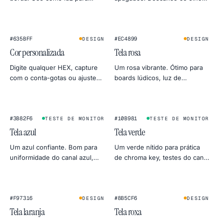
chamadas de vídeo, softbox
esconda o segundo monitor,
de foto, fundo de produto ou
economize um pouco no OLED
teste de uniformidade do
ou verifique vazamento de luz.
★
monitor.
#635BFF
#EC4899
DESIGN
DESIGN
Cor personalizada
Tela rosa
Digite qualquer HEX, capture
Um rosa vibrante. Ótimo para
com o conta-gotas ou ajuste
boards lúdicos, luz de
pela roda de cores. Exporte
preenchimento beauty e se
em 4K, 2K ou 1080p direto
destacar nas prévias sociais.
para PNG.
#3B82F6
#10B981
TESTE DE MONITOR
TESTE DE MONITOR
Tela azul
Tela verde
Um azul confiante. Bom para
Um verde nítido para prática
uniformidade do canal azul,
de chroma key, testes do canal
alternativa clássica ao chroma
verde do monitor ou um clima
key e foto com clima de céu
botânico para foto de produto.
frio.
#F97316
#8B5CF6
DESIGN
DESIGN
Tela laranja
Tela roxa