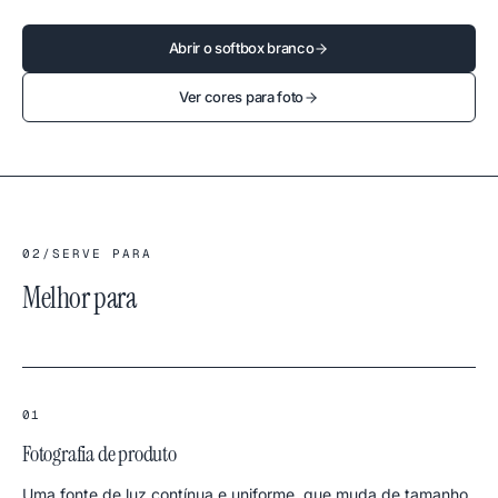
Abrir o softbox branco
Ver cores para foto
02
/
SERVE PARA
Melhor para
01
Fotografia de produto
Uma fonte de luz contínua e uniforme, que muda de tamanho,