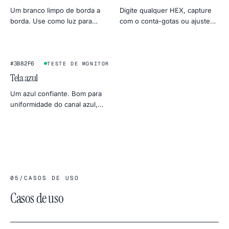
Um branco limpo de borda a
Digite qualquer HEX, capture
borda. Use como luz para
com o conta-gotas ou ajuste
chamadas de vídeo, softbox
pela roda de cores. Exporte
de foto, fundo de produto ou
em 4K, 2K ou 1080p direto
teste de uniformidade do
para PNG.
monitor.
#3B82F6
TESTE DE MONITOR
Tela azul
Um azul confiante. Bom para
uniformidade do canal azul,
alternativa clássica ao chroma
key e foto com clima de céu
frio.
05
/
CASOS DE USO
Casos de uso