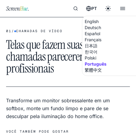
Screen
Hue
.
PT
English
Deutsch
01
/
CHAMADAS DE VÍDEO
Español
Telas que fazem suas
Français
日本語
chamadas parecerem
한국어
Polski
profissionais
Português
繁體中文
Transforme um monitor sobressalente em um
softbox, monte um fundo limpo e pare de se
desculpar pela iluminação do home office.
VOCÊ TAMBÉM PODE GOSTAR