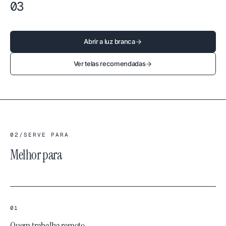
03
Abrir a luz branca
Ver telas recomendadas
02
/
SERVE PARA
Melhor para
01
Quem trabalha remoto