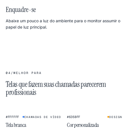
Enquadre-se
Abaixe um pouco a luz do ambiente para o monitor assumir o
papel de luz principal.
04
/
MELHOR PARA
Telas que fazem suas chamadas parecerem
profissionais
★
★
#FFFFFF
#635BFF
CHAMADAS DE VÍDEO
DESIGN
Tela branca
Cor personalizada