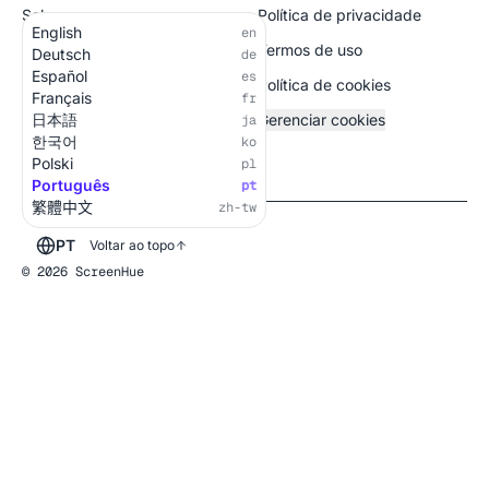
Sobre
Política de privacidade
English
en
Todas as telas
Termos de uso
Deutsch
de
Español
es
Política de cookies
Français
fr
日本語
Gerenciar cookies
ja
한국어
ko
Polski
pl
Português
pt
繁體中文
zh-tw
PT
Voltar ao topo
© 2026 ScreenHue