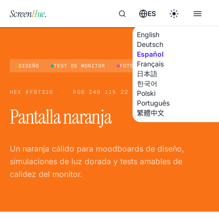
Screen
Hue
.
ES
English
Deutsch
Español
Français
DISEÑO
TEST DE MONITOR
FOTOGRAFÍA
日本語
한국어
HEX
#F97316
·
RGB
249 115 22
Polski
Português
Pantalla naranja
繁體中文
Un naranja cálido para moodboards de diseño,
simulaciones de luz dorada y tests amables de
calidez del monitor.