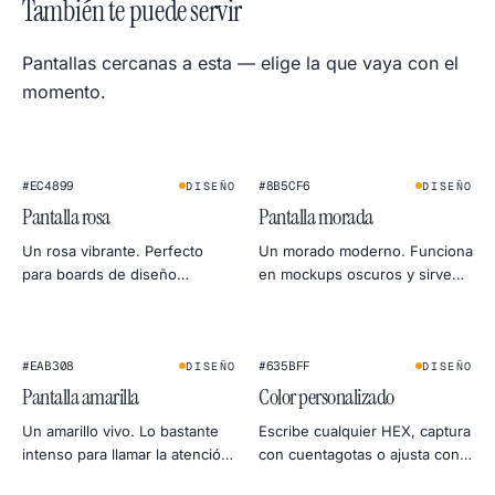
También te puede servir
Pantallas cercanas a esta — elige la que vaya con el
momento.
#EC4899
#8B5CF6
DISEÑO
DISEÑO
Pantalla rosa
Pantalla morada
Un rosa vibrante. Perfecto
Un morado moderno. Funciona
para boards de diseño
en mockups oscuros y sirve
juguetones, luz de relleno en
también como gel suave para
beauty y destacar en previews
retrato.
sociales.
★
#EAB308
#635BFF
DISEÑO
DISEÑO
Pantalla amarilla
Color personalizado
Un amarillo vivo. Lo bastante
Escribe cualquier HEX, captura
intenso para llamar la atención
con cuentagotas o ajusta con
en mockups y lo bastante
la rueda. Exporta en 4K, 2K o