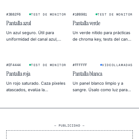
neutro como luz de día para
1080p directamente a PNG.
producto.
#3B82F6
#10B981
TEST DE MONITOR
TEST DE MONITOR
Pantalla azul
Pantalla verde
Un azul seguro. Útil para
Un verde nítido para prácticas
uniformidad del canal azul,
de chroma key, tests del canal
alternativa clásica al chroma
verde del monitor o un
key y fotografía con humor de
ambiente botánico para fotos
cielo frío.
de producto.
★
#EF4444
#FFFFFF
TEST DE MONITOR
VIDEOLLAMADAS
Pantalla roja
Pantalla blanca
Un rojo saturado. Caza píxeles
Un panel blanco limpio y a
atascados, evalúa la
sangre. Úsalo como luz para
uniformidad del canal rojo o
videollamadas, softbox para
úsalo como fondo cálido y
fotos, fondo para producto o
dramático.
test de uniformidad para tu
monitor.
— PUBLICIDAD —