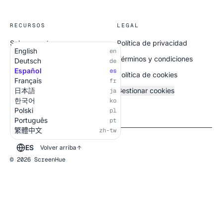
RECURSOS
LEGAL
Sobre nosotros
Política de privacidad
English
en
Todas las pantallas
Términos y condiciones
Deutsch
de
Español
es
Política de cookies
Français
fr
日本語
Gestionar cookies
ja
한국어
ko
Polski
pl
Português
pt
繁體中文
zh-tw
ES
Volver arriba
© 2026 ScreenHue