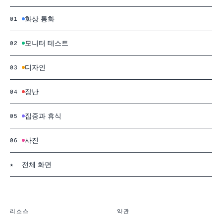
화상 통화
01
모니터 테스트
02
디자인
03
장난
04
집중과 휴식
05
사진
06
전체 화면
★
리소스
약관