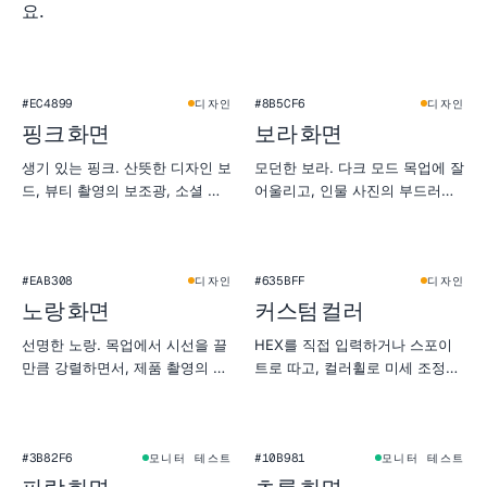
요.
#EC4899
#8B5CF6
디자인
디자인
핑크 화면
보라 화면
생기 있는 핑크. 산뜻한 디자인 보
모던한 보라. 다크 모드 목업에 잘
드, 뷰티 촬영의 보조광, 소셜 미
어울리고, 인물 사진의 부드러운
리보기에서 눈에 띄게 만들 때 좋
젤 조명 대용으로도 좋아요.
아요.
★
#EAB308
#635BFF
디자인
디자인
노랑 화면
커스텀 컬러
선명한 노랑. 목업에서 시선을 끌
HEX를 직접 입력하거나 스포이
만큼 강렬하면서, 제품 촬영의 자
트로 따고, 컬러휠로 미세 조정하
연광 대용으로도 잘 어울립니다.
세요. 4K·2K·1080p PNG로 바로
내보낼 수 있습니다.
#3B82F6
#10B981
모니터 테스트
모니터 테스트