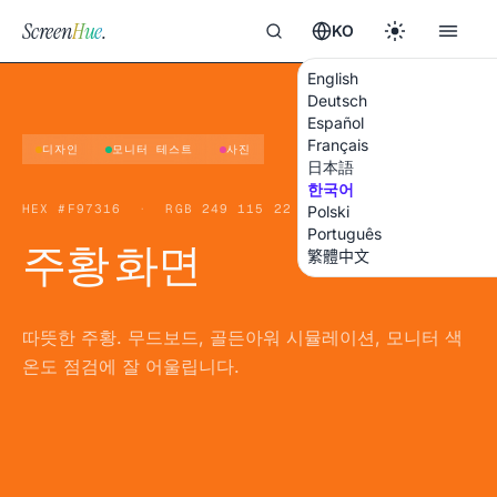
Screen
Hue
.
KO
English
Deutsch
Español
Français
디자인
모니터 테스트
사진
日本語
한국어
HEX
#F97316
·
RGB
249 115 22
Polski
Português
주황 화면
繁體中文
따뜻한 주황. 무드보드, 골든아워 시뮬레이션, 모니터 색
온도 점검에 잘 어울립니다.