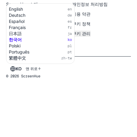
ScreenHue 소개
개인정보 처리방침
English
en
전체 화면
이용 약관
Deutsch
de
Español
es
쿠키 정책
Français
fr
日本語
쿠키 관리
ja
한국어
ko
Polski
pl
Português
pt
繁體中文
zh-tw
KO
맨 위로
© 2026 ScreenHue