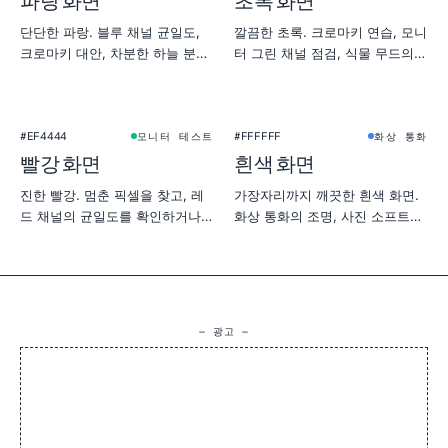
파랑 화면
초록 화면
단단한 파랑. 블루 채널 균일도,
깔끔한 초록. 크로마키 연습, 모니
크로마키 대안, 차분한 하늘 분위
터 그린 채널 점검, 식물 무드의
기의 촬영에 어울립니다.
제품 촬영에 좋습니다.
★
#EF4444
#FFFFFF
모니터 테스트
화상 통화
빨강 화면
흰색 화면
진한 빨강. 멈춘 픽셀을 찾고, 레
가장자리까지 깨끗한 흰색 화면.
드 채널의 균일도를 확인하거나,
화상 통화의 조명, 사진 소프트박
따뜻하고 강렬한 배경으로 사용하
스, 제품 촬영 배경, 모니터 균일
세요.
도 테스트로 쓸 수 있습니다.
— 광고 —