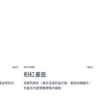
#EC4899
設計
設計
粉紅畫面
黃金時刻光
亮眼的粉紅。適合活潑的設計版、美妝拍攝補光，
也能在社群預覽裡格外搶眼。