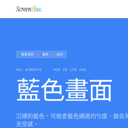
Screen
Hue
.
螢幕測試
攝影
設計
HEX
#3B82F6
·
RGB
59 130 246
藍色畫面
沉穩的藍色。可檢查藍色通道均勻度、做去
天空感。