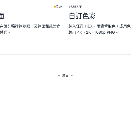
#635BFF
設計
面
自訂色彩
在設計稿裡夠搶眼，又夠柔和能當商
輸入任意 HEX、用滴管取色，或用
替代。
輸出 4K、2K、1080p PNG。
— 廣告 —