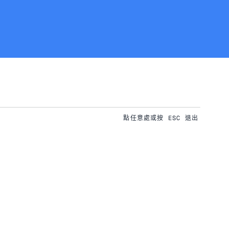
點任意處或按 ESC 退出
下載
全螢幕