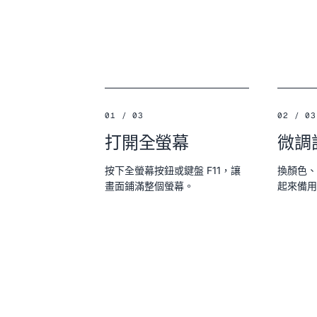
01 / 03
02 / 03
打開全螢幕
微調
按下全螢幕按鈕或鍵盤 F11，讓
換顏色、
畫面鋪滿整個螢幕。
起來備用