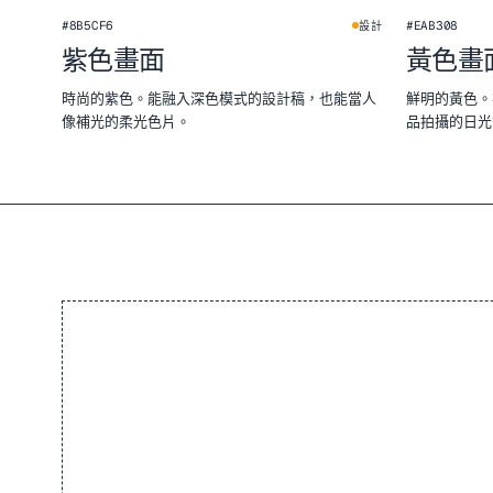
#8B5CF6
#EAB308
設計
紫色畫面
黃色畫
時尚的紫色。能融入深色模式的設計稿，也能當人
鮮明的黃色。
像補光的柔光色片。
品拍攝的日光