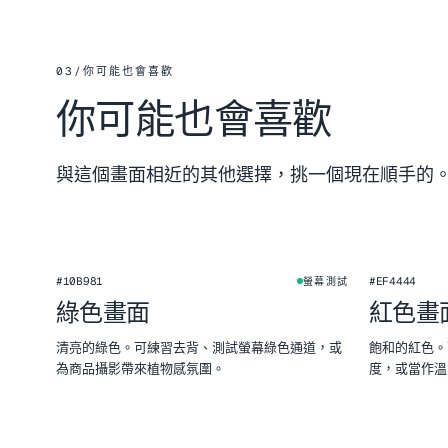
03
/
你可能也會喜歡
你可能也會喜歡
與這個畫面相近的其他選擇，挑一個現在順手的
#10B981
#EF4444
螢幕測試
綠色畫面
紅色畫
清亮的綠色。可練習去背、測試螢幕綠色通道，或
飽和的紅色。
為商品攝影帶來植物感氛圍。
度，或當作溫