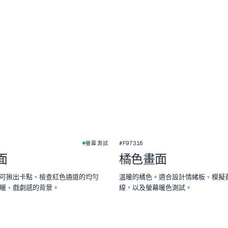
。
#F97316
螢幕測試
面
橘色畫面
可揪出卡點、檢查紅色通道的均勻
溫暖的橘色。適合設計情緒板、模擬
暖、戲劇感的背景。
線，以及螢幕暖色測試。