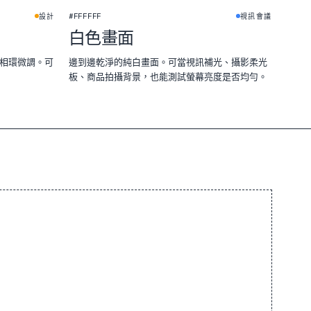
★
★
#FFFFFF
設計
視訊會議
白色畫面
色相環微調。可
邊到邊乾淨的純白畫面。可當視訊補光、攝影柔光
板、商品拍攝背景，也能測試螢幕亮度是否均勻。