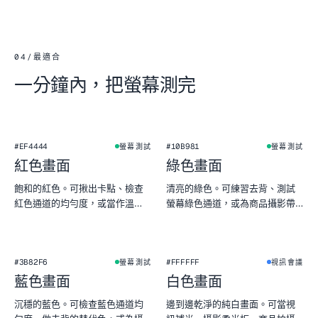
04
/
最適合
一分鐘內，把螢幕測完
#EF4444
#10B981
螢幕測試
螢幕測試
紅色畫面
綠色畫面
飽和的紅色。可揪出卡點、檢查
清亮的綠色。可練習去背、測試
紅色通道的均勻度，或當作溫
螢幕綠色通道，或為商品攝影帶
暖、戲劇感的背景。
來植物感氛圍。
★
#3B82F6
#FFFFFF
螢幕測試
視訊會議
藍色畫面
白色畫面
沉穩的藍色。可檢查藍色通道均
邊到邊乾淨的純白畫面。可當視