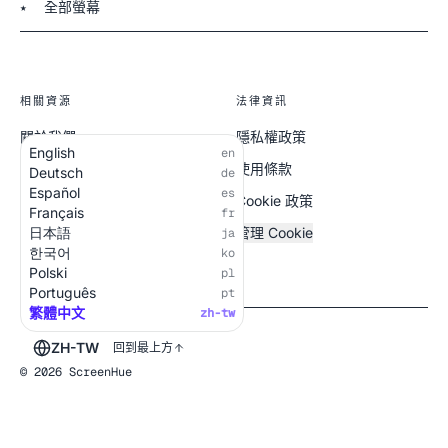
全部螢幕
★
相關資源
法律資訊
關於我們
隱私權政策
English
en
全部螢幕
使用條款
Deutsch
de
Español
es
Cookie 政策
Français
fr
日本語
管理 Cookie
ja
한국어
ko
Polski
pl
Português
pt
繁體中文
zh-tw
ZH-TW
回到最上方
© 2026 ScreenHue