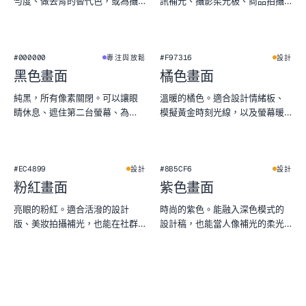
勻度、做去背的替代色，或為攝
訊補光、攝影柔光板、商品拍攝
影添上清冷天空感。
背景，也能測試螢幕亮度是否均
勻。
★
#000000
#F97316
專注與放鬆
設計
黑色畫面
橘色畫面
純黑，所有像素關閉。可以讓眼
溫暖的橘色。適合設計情緒板、
睛休息、遮住第二台螢幕、為
模擬黃金時刻光線，以及螢幕暖
OLED 省電，或檢查螢幕漏光。
色測試。
#EC4899
#8B5CF6
設計
設計
粉紅畫面
紫色畫面
亮眼的粉紅。適合活潑的設計
時尚的紫色。能融入深色模式的
版、美妝拍攝補光，也能在社群
設計稿，也能當人像補光的柔光
預覽裡格外搶眼。
色片。