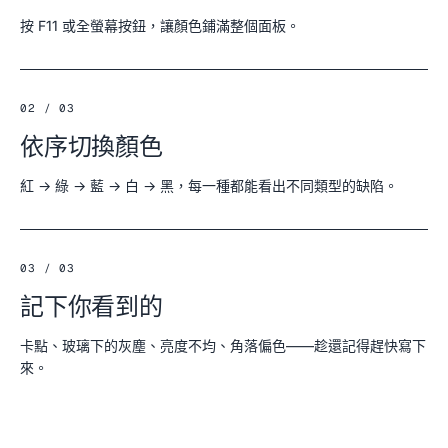
按 F11 或全螢幕按鈕，讓顏色鋪滿整個面板。
02 / 03
依序切換顏色
紅 → 綠 → 藍 → 白 → 黑，每一種都能看出不同類型的缺陷。
03 / 03
記下你看到的
卡點、玻璃下的灰塵、亮度不均、角落偏色——趁還記得趕快寫下
來。