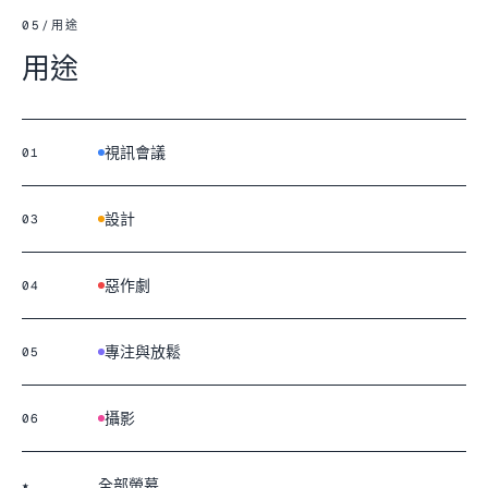
05
/
用途
用途
視訊會議
01
設計
03
惡作劇
04
專注與放鬆
05
攝影
06
全部螢幕
★