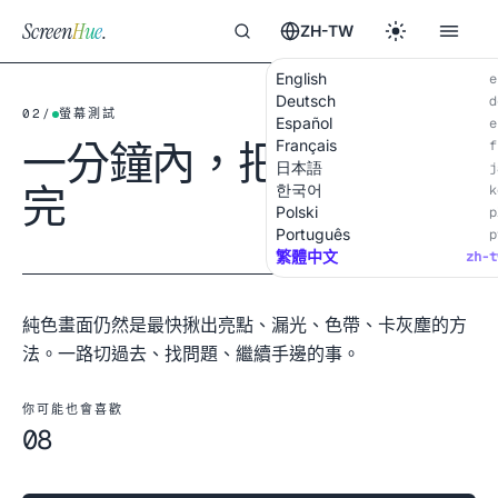
Screen
Hue
.
ZH-TW
English
e
Deutsch
d
02
/
螢幕測試
Español
e
一分鐘內，把螢幕測
Français
f
日本語
j
完
한국어
k
Polski
p
Português
p
繁體中文
zh-t
純色畫面仍然是最快揪出亮點、漏光、色帶、卡灰塵的方
法。一路切過去、找問題、繼續手邊的事。
你可能也會喜歡
08