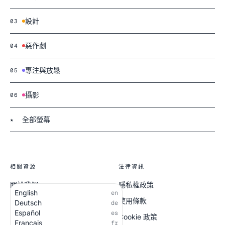
設計
03
惡作劇
04
專注與放鬆
05
攝影
06
全部螢幕
★
相關資源
法律資訊
關於我們
隱私權政策
English
en
全部螢幕
使用條款
Deutsch
de
Español
es
Cookie 政策
Français
fr