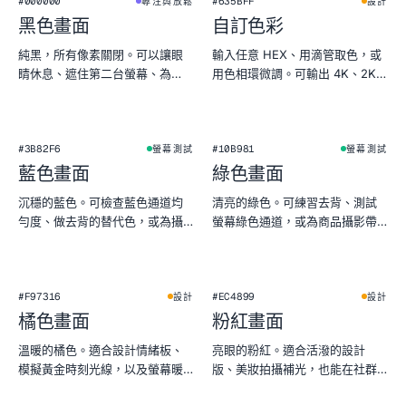
#000000
#635BFF
專注與放鬆
設計
黑色畫面
自訂色彩
純黑，所有像素關閉。可以讓眼
輸入任意 HEX、用滴管取色，或
睛休息、遮住第二台螢幕、為
用色相環微調。可輸出 4K、2K、
OLED 省電，或檢查螢幕漏光。
1080p PNG。
#3B82F6
#10B981
螢幕測試
螢幕測試
藍色畫面
綠色畫面
沉穩的藍色。可檢查藍色通道均
清亮的綠色。可練習去背、測試
勻度、做去背的替代色，或為攝
螢幕綠色通道，或為商品攝影帶
影添上清冷天空感。
來植物感氛圍。
#F97316
#EC4899
設計
設計
橘色畫面
粉紅畫面
溫暖的橘色。適合設計情緒板、
亮眼的粉紅。適合活潑的設計
模擬黃金時刻光線，以及螢幕暖
版、美妝拍攝補光，也能在社群
色測試。
預覽裡格外搶眼。