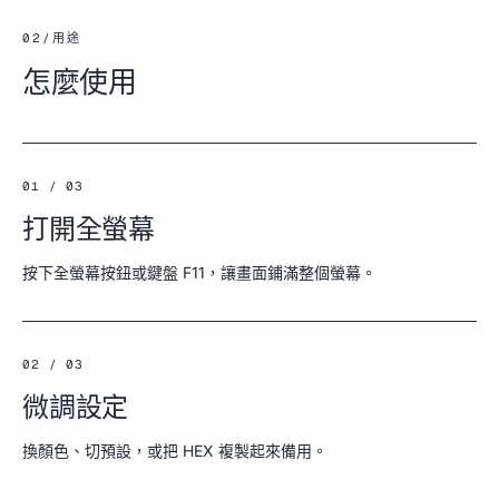
02
/
用途
怎麼使用
01 / 03
打開全螢幕
按下全螢幕按鈕或鍵盤 F11，讓畫面鋪滿整個螢幕。
02 / 03
微調設定
換顏色、切預設，或把 HEX 複製起來備用。