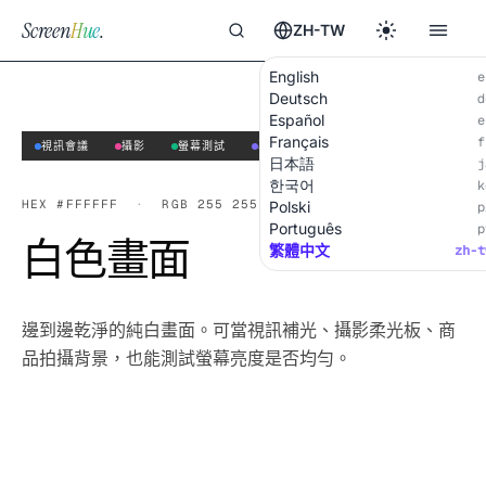
Screen
Hue
.
ZH-TW
English
e
Deutsch
d
Español
e
Français
f
視訊會議
攝影
螢幕測試
專注與放鬆
日本語
j
한국어
k
HEX
#FFFFFF
·
RGB
255 255 255
Polski
p
Português
p
白色畫面
繁體中文
zh-t
邊到邊乾淨的純白畫面。可當視訊補光、攝影柔光板、商
品拍攝背景，也能測試螢幕亮度是否均勻。