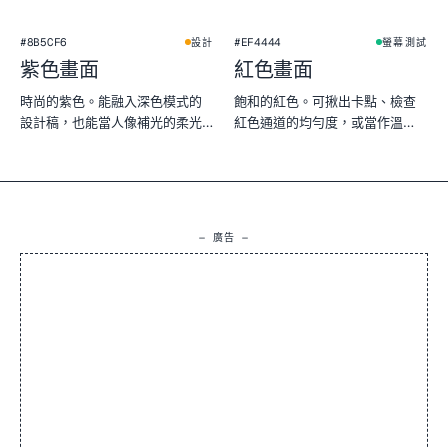
#8B5CF6
#EF4444
設計
螢幕測試
紫色畫面
紅色畫面
時尚的紫色。能融入深色模式的
飽和的紅色。可揪出卡點、檢查
設計稿，也能當人像補光的柔光
紅色通道的均勻度，或當作溫
色片。
暖、戲劇感的背景。
— 廣告 —