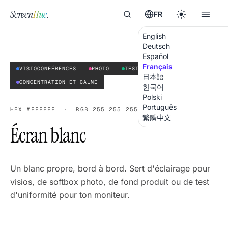
Screen
Hue
.
FR
English
Deutsch
Español
Français
VISIOCONFÉRENCES
PHOTO
TEST DE MONITEUR
日本語
CONCENTRATION ET CALME
한국어
Polski
Português
HEX
#FFFFFF
·
RGB
255 255 255
繁體中文
Écran blanc
Un blanc propre, bord à bord. Sert d'éclairage pour
visios, de softbox photo, de fond produit ou de test
d'uniformité pour ton moniteur.