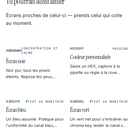
Tu pourrais aussi aimer
Écrans proches de celui-ci — prends celui qui colle
au moment.
★
★
CONCENTRATION ET
#635BFF
DESIGN
#000000
CALME
Couleur personnalisée
Écran noir
Saisis un HEX, capture à la
Noir pur, tous les pixels
pipette ou règle à la roue
éteints. Repose tes yeux,
chromatique. Export en 4K, 2K
masque un deuxième écran,
ou 1080p directement en PNG.
économise un peu d'OLED ou
détecte les fuites de
rétroéclairage.
#3B82F6
#10B981
TEST DE MONITEUR
TEST DE MONITEUR
Écran bleu
Écran vert
Un bleu assumé. Pratique pour
Un vert net pour s'entraîner au
l'uniformité du canal bleu,
chroma key, tester le canal vert
alternative classique au
d'un écran ou créer une