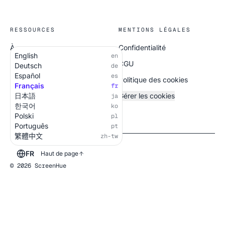
RESSOURCES
MENTIONS LÉGALES
À propos
Confidentialité
English
en
Tous les écrans
CGU
Deutsch
de
Español
es
Politique des cookies
Français
fr
日本語
Gérer les cookies
ja
한국어
ko
Polski
pl
Português
pt
繁體中文
zh-tw
FR
Haut de page
© 2026 ScreenHue