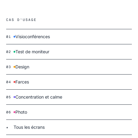
CAS D'USAGE
Visioconférences
01
Test de moniteur
02
Design
03
Farces
04
Concentration et calme
05
Photo
06
Tous les écrans
★