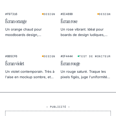
chroma key et photo
ambiance botanique en photo
d'ambiance ciel frais.
produit.
#F97316
#EC4899
DESIGN
DESIGN
Écran orange
Écran rose
Un orange chaud pour
Un rose vibrant. Idéal pour
moodboards design,
boards de design ludiques,
simulations de golden hour et
lumière de remplissage beauty
tests doux de chaleur d'écran.
et previews qui sortent du lot.
#8B5CF6
#EF4444
DESIGN
TEST DE MONITEUR
Écran violet
Écran rouge
Un violet contemporain. Très à
Un rouge saturé. Traque les
l'aise en mockup sombre, et
pixels figés, juge l'uniformité
sert aussi de gel doux pour le
du canal rouge, ou sert de
portrait.
fond chaud et dramatique.
— PUBLICITÉ —