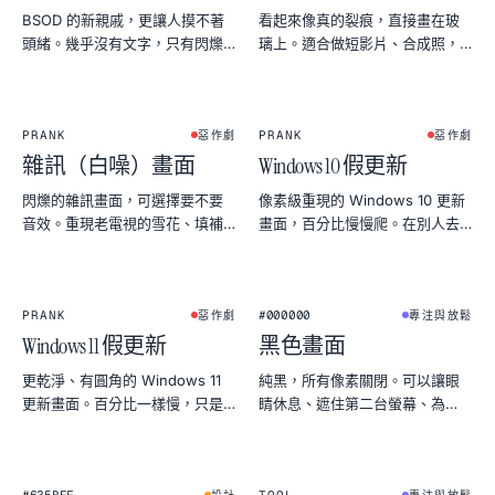
BSOD 的新親戚，更讓人摸不著
看起來像真的裂痕，直接畫在玻
頭緒。幾乎沒有文字，只有閃爍
璃上。適合做短影片、合成照，
的游標——最適合那短短一瞬不
或一個有點壞的愚人節玩笑。
安的沉默。
PRANK
PRANK
惡作劇
惡作劇
雜訊（白噪）畫面
Windows 10 假更新
閃爍的雜訊畫面，可選擇要不要
像素級重現的 Windows 10 更新
音效。重現老電視的雪花、填補
畫面，百分比慢慢爬。在別人去
拍片現場的寂靜，或玩個最復古
喝咖啡前打開效果最好。
的小玩笑。
★
PRANK
#000000
惡作劇
專注與放鬆
Windows 11 假更新
黑色畫面
更乾淨、有圓角的 Windows 11
純黑，所有像素關閉。可以讓眼
更新畫面。百分比一樣慢，只是
睛休息、遮住第二台螢幕、為
恐慌變得更現代。
OLED 省電，或檢查螢幕漏光。
1
2
:
4
5
★
★
FLIP CLOCK