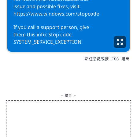
issue and possible fixes, visit
https://www.windows.com/stopcode
If you call a support person, give
them this info: Stop code:
SYSTEM_SERVICE_EXCEPTION
點任意處或按 ESC 退出
— 廣告 —