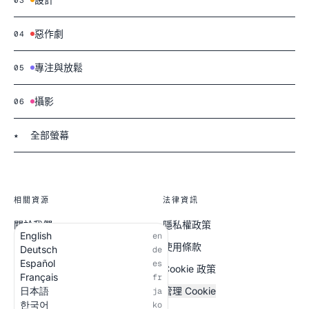
03
惡作劇
04
專注與放鬆
05
攝影
06
全部螢幕
★
相關資源
法律資訊
關於我們
隱私權政策
English
en
全部螢幕
使用條款
Deutsch
de
Español
es
Cookie 政策
Français
fr
日本語
管理 Cookie
ja
한국어
ko