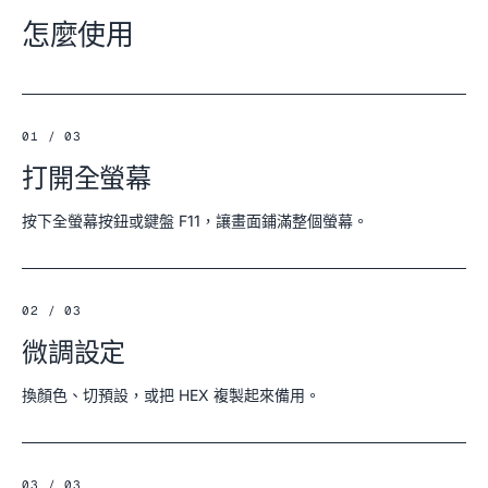
怎麼使用
01 / 03
打開全螢幕
按下全螢幕按鈕或鍵盤 F11，讓畫面鋪滿整個螢幕。
02 / 03
微調設定
換顏色、切預設，或把 HEX 複製起來備用。
03 / 03