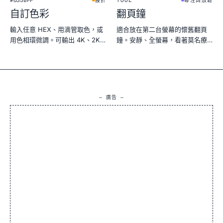
#635BFF
TOOL
設計
專注與放鬆
自訂色彩
翻頁鐘
輸入任意 HEX、用滴管取色，或
適合放在第二台螢幕的懷舊翻頁
用色相環微調。可輸出 4K、2K、
鐘。安靜、全螢幕，看著莫名療
1080p PNG。
癒——適合深度工作或睡眠計
時。
— 廣告 —