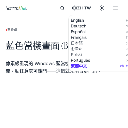
Screen
Hue
.
ZH-TW
English
e
Deutsch
d
惡作劇
Español
e
Français
f
藍色當機畫面 (BSOD)
日本語
j
한국어
k
Polski
p
Português
p
像素級重現的 Windows 藍當機。離開朋友筆電前先打
繁體中文
zh-t
開。點任意處可離開——這個就先別告訴他們。