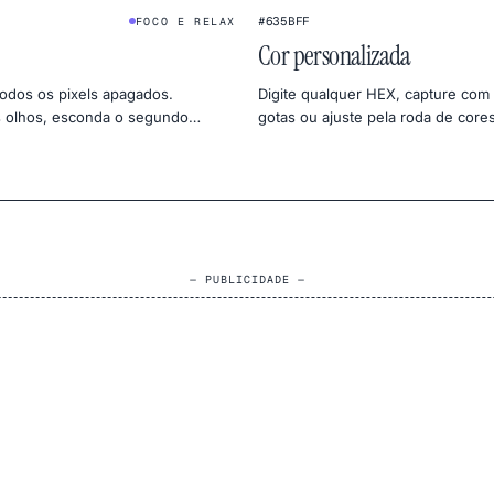
★
#635BFF
FOCO E RELAX
Cor personalizada
todos os pixels apagados.
Digite qualquer HEX, capture com
 olhos, esconda o segundo
gotas ou ajuste pela roda de core
onomize um pouco no OLED ou
em 4K, 2K ou 1080p direto para P
zamento de luz.
— PUBLICIDADE —