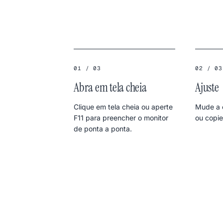
01 / 03
02 / 03
Abra em tela cheia
Ajuste
Clique em tela cheia ou aperte
Mude a c
F11 para preencher o monitor
ou copie
de ponta a ponta.