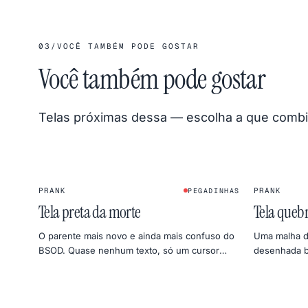
03
/
VOCÊ TAMBÉM PODE GOSTAR
Você também pode gostar
Telas próximas dessa — escolha a que comb
PRANK
PRANK
PEGADINHAS
Tela preta da morte
Tela queb
O parente mais novo e ainda mais confuso do
Uma malha d
BSOD. Quase nenhum texto, só um cursor
desenhada b
piscando — perfeito para um silêncio curto e
vídeos curto
alarmante.
de abril mal