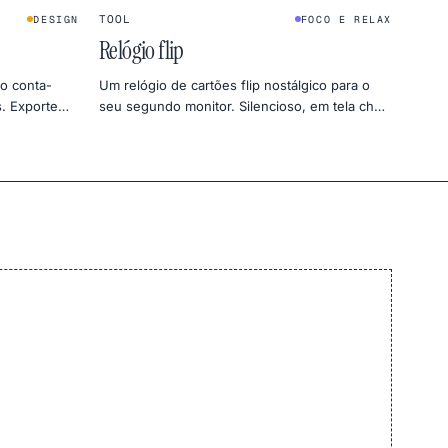
1
2
:
4
5
★
★
TOOL
DESIGN
FOCO E RELAX
FLIP CLOCK
Relógio flip
 o conta-
Um relógio de cartões flip nostálgico para o
s. Exporte
seu segundo monitor. Silencioso, em tela cheia
NG.
e estranhamente satisfatório — ótimo para
deep work ou timer de sono.