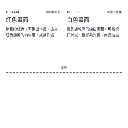
★
#EF4444
#FFFFFF
螢幕測試
視訊會議
紅色畫面
白色畫面
飽和的紅色。可揪出卡點、檢查
邊到邊乾淨的純白畫面。可當視
紅色通道的均勻度，或當作溫
訊補光、攝影柔光板、商品拍攝
暖、戲劇感的背景。
背景，也能測試螢幕亮度是否均
勻。
— 廣告 —