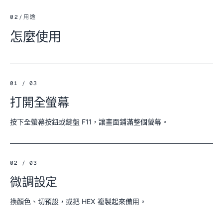
02
/
用途
怎麼使用
01 / 03
打開全螢幕
按下全螢幕按鈕或鍵盤 F11，讓畫面鋪滿整個螢幕。
02 / 03
微調設定
換顏色、切預設，或把 HEX 複製起來備用。