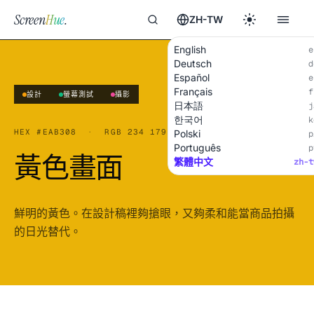
Screen
Hue
.
ZH-TW
English
e
Deutsch
d
Español
e
Français
f
設計
螢幕測試
攝影
日本語
j
한국어
k
HEX
#EAB308
·
RGB
234 179 8
Polski
p
Português
p
黃色畫面
繁體中文
zh-t
鮮明的黃色。在設計稿裡夠搶眼，又夠柔和能當商品拍攝
的日光替代。