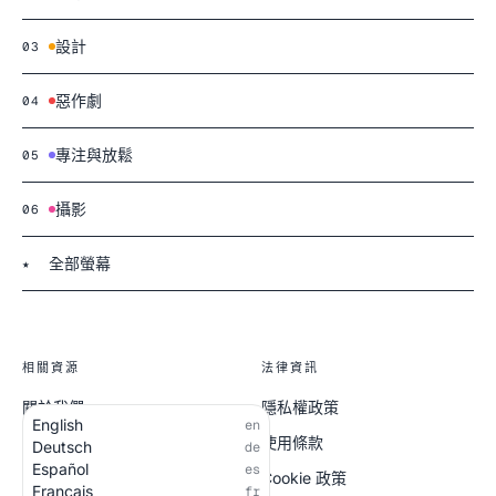
設計
03
惡作劇
04
專注與放鬆
05
攝影
06
全部螢幕
★
相關資源
法律資訊
關於我們
隱私權政策
English
en
全部螢幕
使用條款
Deutsch
de
Español
es
Cookie 政策
Français
fr