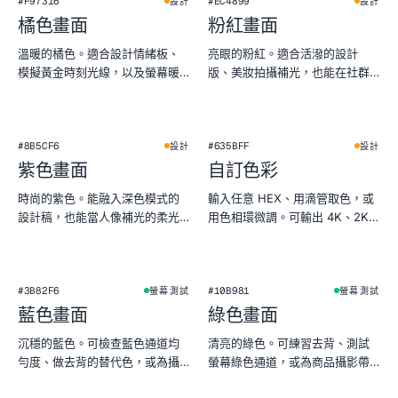
#F97316
#EC4899
設計
設計
橘色畫面
粉紅畫面
溫暖的橘色。適合設計情緒板、
亮眼的粉紅。適合活潑的設計
模擬黃金時刻光線，以及螢幕暖
版、美妝拍攝補光，也能在社群
色測試。
預覽裡格外搶眼。
★
#8B5CF6
#635BFF
設計
設計
紫色畫面
自訂色彩
時尚的紫色。能融入深色模式的
輸入任意 HEX、用滴管取色，或
設計稿，也能當人像補光的柔光
用色相環微調。可輸出 4K、2K、
色片。
1080p PNG。
#3B82F6
#10B981
螢幕測試
螢幕測試
藍色畫面
綠色畫面
沉穩的藍色。可檢查藍色通道均
清亮的綠色。可練習去背、測試
勻度、做去背的替代色，或為攝
螢幕綠色通道，或為商品攝影帶
影添上清冷天空感。
來植物感氛圍。